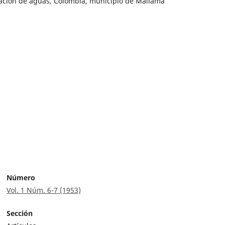
cación de aguas, Colombia, municipio de Mallama
Número
Vol. 1 Núm. 6-7 (1953)
Sección