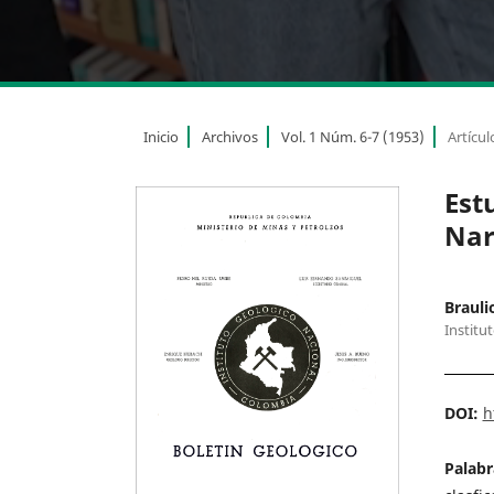
Inicio
Archivos
Vol. 1 Núm. 6-7 (1953)
Artícul
Est
Nar
Brauli
Institu
DOI:
h
Palabr