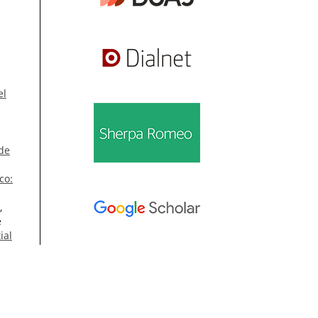
el
 de
co:
,
e
ial
46
Información
Para lectores/as
co:
Para autores/as