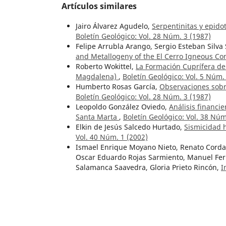
Artículos similares
Jairo Álvarez Agudelo,
Serpentinitas y epido
Boletín Geológico: Vol. 28 Núm. 3 (1987)
Felipe Arrubla Arango, Sergio Esteban Silva
and Metallogeny of the El Cerro Igneous C
Roberto Wokittel,
La Formación Cuprífera de 
Magdalena)
,
Boletín Geológico: Vol. 5 Núm.
Humberto Rosas García,
Observaciones sobre
Boletín Geológico: Vol. 28 Núm. 3 (1987)
Leopoldo González Oviedo,
Análisis financi
Santa Marta
,
Boletín Geológico: Vol. 38 Núm
Elkin de Jesús Salcedo Hurtado,
Sismicidad 
Vol. 40 Núm. 1 (2002)
Ismael Enrique Moyano Nieto, Renato Corda
Oscar Eduardo Rojas Sarmiento, Manuel Fer
Salamanca Saavedra, Gloria Prieto Rincón,
I
evaluation in Colombia: Examples from the
(2020)
Guillermo Ujueta Lozano,
Geología y posibil
(Meta), entre los ríos Cumaral y La Cal
,
Bole
Carlos E. Ulloa Melo, Erasmo Rodríguez Mar