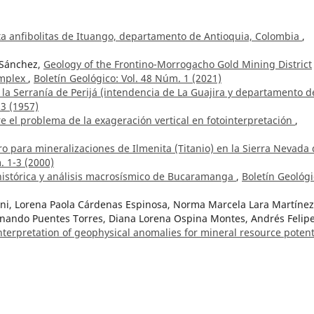
ta anfibolitas de Ituango, departamento de Antioquia, Colombia
,
 Sánchez,
Geology of the Frontino-Morrogacho Gold Mining District
omplex
,
Boletín Geológico: Vol. 48 Núm. 1 (2021)
la Serranía de Perijá (intendencia de La Guajira y departamento d
 3 (1957)
 el problema de la exageración vertical en fotointerpretación
,
ero para mineralizaciones de Ilmenita (Titanio) en la Sierra Nevada
. 1-3 (2000)
histórica y análisis macrosísmico de Bucaramanga
,
Boletín Geológi
ni, Lorena Paola Cárdenas Espinosa, Norma Marcela Lara Martínez
nando Puentes Torres, Diana Lorena Ospina Montes, Andrés Felip
nterpretation of geophysical anomalies for mineral resource potent
 northern Andes and Amazonian regions
,
Boletín Geológico: Núm. 
idades económicas de depósitos calcáreos al oeste de San Martín
tín Geológico: Vol. 12 Núm. 1-3 (1964)
tínez,
Geología del cuadrángulo K-13, Tauramena
,
Boletín Geológi