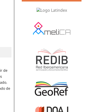
ir de
os
zado.
lado de