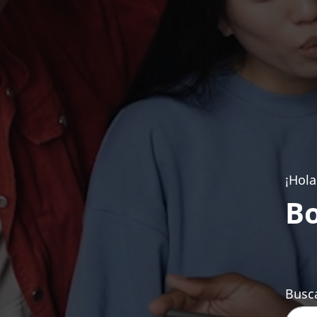
¡Hola
Bo
Busca