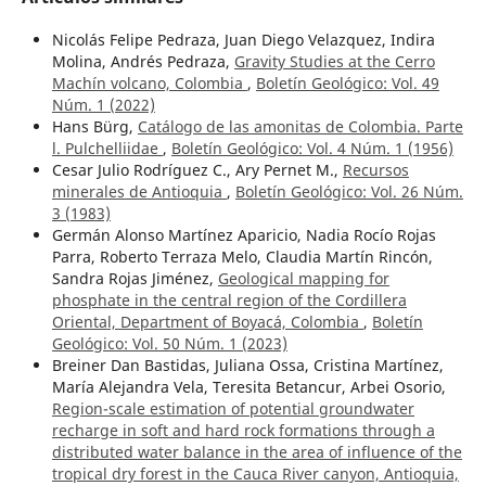
Nicolás Felipe Pedraza, Juan Diego Velazquez, Indira
Molina, Andrés Pedraza,
Gravity Studies at the Cerro
Machín volcano, Colombia
,
Boletín Geológico: Vol. 49
Núm. 1 (2022)
Hans Bürg,
Catálogo de las amonitas de Colombia. Parte
l. Pulchelliidae
,
Boletín Geológico: Vol. 4 Núm. 1 (1956)
Cesar Julio Rodríguez C., Ary Pernet M.,
Recursos
minerales de Antioquia
,
Boletín Geológico: Vol. 26 Núm.
3 (1983)
Germán Alonso Martínez Aparicio, Nadia Rocío Rojas
Parra, Roberto Terraza Melo, Claudia Martín Rincón,
Sandra Rojas Jiménez,
Geological mapping for
phosphate in the central region of the Cordillera
Oriental, Department of Boyacá, Colombia
,
Boletín
Geológico: Vol. 50 Núm. 1 (2023)
Breiner Dan Bastidas, Juliana Ossa, Cristina Martínez,
María Alejandra Vela, Teresita Betancur, Arbei Osorio,
Region-scale estimation of potential groundwater
recharge in soft and hard rock formations through a
distributed water balance in the area of influence of the
tropical dry forest in the Cauca River canyon, Antioquia,