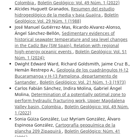
Colombia
,
Boletín Geológico: Vol. 49 Núm. 1 (2022)
Alcides Huguett Granados,
Resumen del estudio
hidrogeológico de la media y baja Guajira
,
Boletín
Geológico: Vol. 29 Núm. 1 (1988)
José Manuel Gutiérrez-Mas, Ricardo Alvarez-Alonso,
Ángel Sánchez-Bellón,
Sedimentary evidences of
historical seawater temperature and sea level changes
in the Cadiz Bay (SW Spain). Relation with regional
high-energy oceanic events
,
Boletín Geológico: Vol. 51
Núm. 1 (2024):
Dwight Edward Ward, Richard Goldsmith, Jaime Cruz B.,
Hemán Restrepo A.,
Geología de los cuadrángulos H-12
Bucaramanga y H-13 Pamplona, departamento de
Santander
,
Boletín Geológico: Vol. 21 Núm. 1-3 (1973)
Carlos Fabián Sánchez, Indira Molina, Gabriel Ángel
Molina,
Determination of a potentially optimal zone to
perform hydraulic fracturing work, Upper Magdalena
Valley basin, Colombia
,
Boletín Geológico: Vol. 49 Núm.
1 (2022)
Sonia Güiza González, Luz Myriam González, Álvaro
Espinosa González,
Cartografía geoquímica de la
plancha 209 Zipaquirá
,
Boletín Geológico: Núm. 41