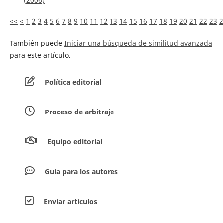
(2006)
<<
<
1
2
3
4
5
6
7
8
9
10
11
12
13
14
15
16
17
18
19
20
21
22
23
2
También puede
Iniciar una búsqueda de similitud avanzada
para este artículo.
Política editorial
Proceso de arbitraje
Equipo editorial
Guía para los autores
Envíar artículos