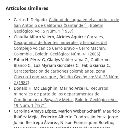
Artículos similares
Carlos I. Delgado,
Calidad del agua en el acueducto de
San Antonio de California (Santander)
,
Boletín
Geológico: Vol. 5 Núm. 1 (1957)
Claudia Alfaro Valero, Alcides Aguirre Corrales,
Geoquímica de fuentes minerales y termales del
Complejo Volcánico Cerro Bravo – Cerro Machín,
Colombia
,
Boletín Geológico: Núm. 41 (2006)
Fabio H. Pérez G, Gladys Valderrama C., Guillermo
Blanco C., Luz Myriam González C., Fabio García C.,
Caracterización de carbones colombianos, zona
Checua–Lenguazaque
,
Boletín Geológico: Vol. 28 Núm.
2 (1987)
Donald H. Mc Laughlin, Marino Arce H.,
Recursos
minerales de parte de los departamentos de
Cundinamarca, Boyacá y Meta
,
Boletín Geológico: Vol.
19 Núm. 1 (1971)
Carolina Amaya López, Marion Weber Scharff, Mauricio
Ibáñez Mejía, Federico Alberto Cuadros Jiménez, Jorge
Julián Restrepo Álvarez, Nilson Francisquini Botelho,