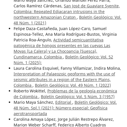
Mario Maya Sánchez, Orlando Manuel Pérez Parra,
Carlos Ramírez Cárdenas,
San José de Guaviare Syenite,
Colombia: Repeated Ediacaran intrusions in the
northwestern Amazonian Craton
,
Boletín Geológico: Vol.
48 Núm. 1 (2021)
Felipe Daza-Castañeda, Juan López-Caro, Samuel
Espinosa-Tellez, Ana María Rodríguez-Bustos, Virginia
Patricia Roa-Ángulo,
Actividad semicuantitativa
patogénica de hongos presentes en las cuevas Las
Moyas (La Calera) y La Chocoancia (Suesca),
Cundinamarca, Colombia
,
Boletín Geológico: Vol. 52
Núm. 1 (2025):
Laura Carolina Esquivel, Fanny Villamizar, Indira Molina,
Interpretation of Palaeozoic geoforms with the use of
seismic attributes in a region of the Eastern Plains,
Colombia
,
Boletín Geológico: Vol. 49 Núm. 1 (2022)
Roberto Wokittel,
Problemas de la geología económica
de Colombia
,
Boletín Geológico: Vol. 5 Núm. 3 (1957)
Mario Maya Sánchez,
Editorial
,
Boletín Geológico: Vol.
48 Núm. Spl.1 (2021): Número especial: Geofísica
aerotransportada
Carolina Amaya López, Jorge Julián Restrepo Álvarez,
Marion Weber Scharff, Federico Alberto Cuadros