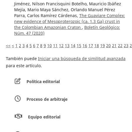
Jiménez, Nilson Francisquini Botelho, Mauricio Ibáñez
Mejía, Mario Maya Sánchez, Orlando Manuel Pérez
Parra, Carlos Ramírez Cárdenas,
The Guaviare Complex:
new evidence of Mesoproterozoic (ca. 1.3 Ga) crust in
the Colombian Amazonian Craton
,
Boletín Geológico:
Núm. 47 (2020)
<<
<
1
2
3
4
5
6
7
8
9
10
11
12
13
14
15
16
17
18
19
20
21
22
23
2
También puede
Iniciar una búsqueda de similitud avanzada
para este artículo.
Política editorial
Proceso de arbitraje
Equipo editorial