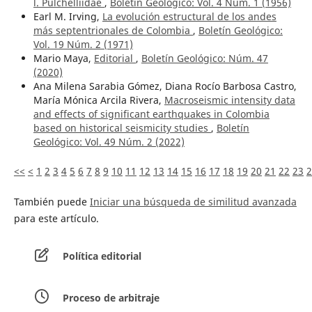
l. Pulchelliidae
,
Boletín Geológico: Vol. 4 Núm. 1 (1956)
Earl M. Irving,
La evolución estructural de los andes
más septentrionales de Colombia
,
Boletín Geológico:
Vol. 19 Núm. 2 (1971)
Mario Maya,
Editorial
,
Boletín Geológico: Núm. 47
(2020)
Ana Milena Sarabia Gómez, Diana Rocío Barbosa Castro,
María Mónica Arcila Rivera,
Macroseismic intensity data
and effects of significant earthquakes in Colombia
based on historical seismicity studies
,
Boletín
Geológico: Vol. 49 Núm. 2 (2022)
<<
<
1
2
3
4
5
6
7
8
9
10
11
12
13
14
15
16
17
18
19
20
21
22
23
2
También puede
Iniciar una búsqueda de similitud avanzada
para este artículo.
Política editorial
Proceso de arbitraje