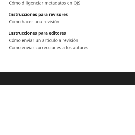
Cómo diligenciar metadatos en OJS
Instrucciones para revisores
Cómo hacer una revisión
Instrucciones para editores
Cómo enviar un artículo a revisión
Cómo enviar correcciones a los autores
Diagonal 53 n.° 34 - 53, Bogotá D.C. Colombia
Lunes a viernes 8.00 a.m. a 5 p.m. para todas
nuestras sedes
Comité Editorial
(601) 220 0200 - Ext. 3048 |
ceditorial@sgc.gov.co
Teléfono