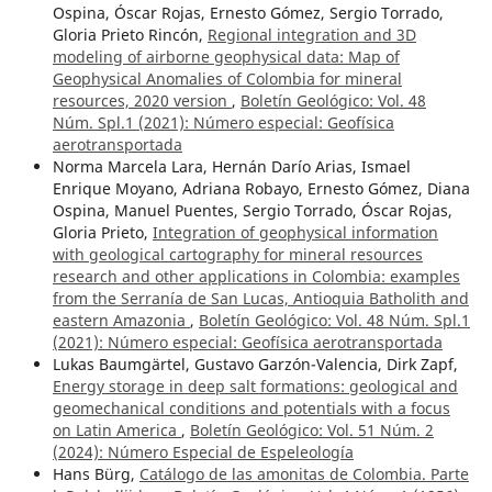
Ospina, Óscar Rojas, Ernesto Gómez, Sergio Torrado,
Gloria Prieto Rincón,
Regional integration and 3D
modeling of airborne geophysical data: Map of
Geophysical Anomalies of Colombia for mineral
resources, 2020 version
,
Boletín Geológico: Vol. 48
Núm. Spl.1 (2021): Número especial: Geofísica
aerotransportada
Norma Marcela Lara, Hernán Darío Arias, Ismael
Enrique Moyano, Adriana Robayo, Ernesto Gómez, Diana
Ospina, Manuel Puentes, Sergio Torrado, Óscar Rojas,
Gloria Prieto,
Integration of geophysical information
with geological cartography for mineral resources
research and other applications in Colombia: examples
from the Serranía de San Lucas, Antioquia Batholith and
eastern Amazonia
,
Boletín Geológico: Vol. 48 Núm. Spl.1
(2021): Número especial: Geofísica aerotransportada
Lukas Baumgärtel, Gustavo Garzón-Valencia, Dirk Zapf,
Energy storage in deep salt formations: geological and
geomechanical conditions and potentials with a focus
on Latin America
,
Boletín Geológico: Vol. 51 Núm. 2
(2024): Número Especial de Espeleología
Hans Bürg,
Catálogo de las amonitas de Colombia. Parte