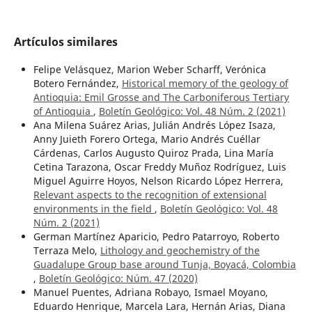
Artículos similares
Felipe Velásquez, Marion Weber Scharff, Verónica
Botero Fernández,
Historical memory of the geology of
Antioquia: Emil Grosse and The Carboniferous Tertiary
of Antioquia
,
Boletín Geológico: Vol. 48 Núm. 2 (2021)
Ana Milena Suárez Arias, Julián Andrés López Isaza,
Anny Juieth Forero Ortega, Mario Andrés Cuéllar
Cárdenas, Carlos Augusto Quiroz Prada, Lina María
Cetina Tarazona, Oscar Freddy Muñoz Rodríguez, Luis
Miguel Aguirre Hoyos, Nelson Ricardo López Herrera,
Relevant aspects to the recognition of extensional
environments in the field
,
Boletín Geológico: Vol. 48
Núm. 2 (2021)
German Martínez Aparicio, Pedro Patarroyo, Roberto
Terraza Melo,
Lithology and geochemistry of the
Guadalupe Group base around Tunja, Boyacá, Colombia
,
Boletín Geológico: Núm. 47 (2020)
Manuel Puentes, Adriana Robayo, Ismael Moyano,
Eduardo Henrique, Marcela Lara, Hernán Arias, Diana