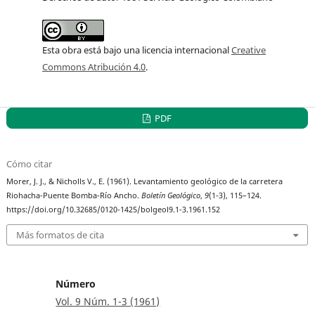
Esta obra está bajo una licencia internacional
Creative
Commons Atribución 4.0
.
PDF
Cómo citar
Morer, J. J., & Nicholls V., E. (1961). Levantamiento geológico de la carretera
Riohacha-Puente Bomba-Río Ancho.
Boletín Geológico
,
9
(1-3), 115–124.
https://doi.org/10.32685/0120-1425/bolgeol9.1-3.1961.152
Más formatos de cita
Número
Vol. 9 Núm. 1-3 (1961)