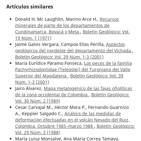
Artículos similares
Donald H. Mc Laughlin, Marino Arce H.,
Recursos
minerales de parte de los departamentos de
Cundinamarca, Boyacá y Meta
,
Boletín Geológico: Vol.
19 Núm. 1 (1971)
Jaime Galvis Vergara, Campox Elías Perilla,
Aspectos
geológicos del nordeste del departamento del Vichada
,
Boletín Geológico: Vol. 39 Núm. 1-3 (2001)
María Eurídice Páramo Fonseca,
Los peces de la familia
Pachyrhizodontidae (Teleostei) del Turoniano del Valle
Superior del Magdalena
,
Boletín Geológico: Vol. 39
Núm. 1-3 (2001)
Jairo Álvarez,
Mapa metalogénico de las fajas ofiolíticas
de la zona occidental de Colombia
,
Boletín Geológico:
Vol. 30 Núm. 2 (1989)
Cesar Carvajal M., Héctor Mora P., Fernando Guarnizo
A., Keppler Salgado C.,
Análisis de las medidas de
deformación efectuadas en el volcán Nevado del Ruiz,
Colombia. Octubre 1985–marzo 1988
,
Boletín Geológico:
Vol. 29 Núm. 3 (1988)
María Luisa Monsalve, Ana María Correa Tamayo,