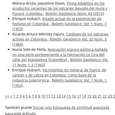
Mónica Arcila, Jaqueline Dixon,
Firma Adakítica en los
productos recientes de los volcanes Nevado del Huila y
Puracé, Colombia
,
Boletín Geológico: Núm. 43 (2015)
Enrique Hubach,
Estado actual de la exploración de
fosfatos en Colombia
,
Boletín Geológico: Vol. 1 Núm. 3
(1953)
Ricardo Arturo Méndez Fajury,
Catálogo de los volcanes
activos en Colombia
,
Boletín Geológico: Vol. 30 Núm. 3
(1989)
Nuria Solé de Porta,
Asociación esporo-polínica hallada
en una serie perteneciente a la Formación La Cira del
valle del Magdalena (Colombia)
,
Boletín Geológico: Vol.
11 Núm. 1-3 (1963)
Enrique Hubach,
Yacimientos de mineral de hierro, de
carbón y de caliza en Colombia, como base de la
industria siderúrgica
,
Boletín Geológico: Vol. 1 Núm. 1
(1953)
<<
<
1
2
3
4
5
6
7
8
9
10
11
12
13
14
15
16
17
18
19
20
21
22
23
2
También puede
Iniciar una búsqueda de similitud avanzada
para este artículo.