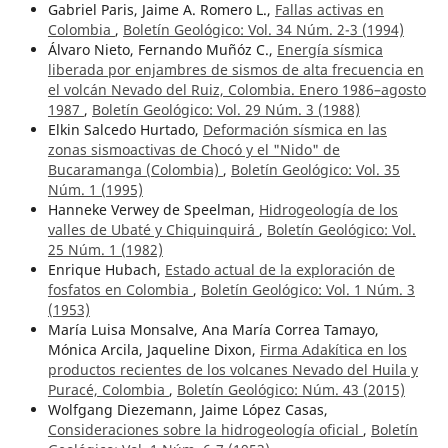
Gabriel Paris, Jaime A. Romero L.,
Fallas activas en
Colombia
,
Boletín Geológico: Vol. 34 Núm. 2-3 (1994)
Álvaro Nieto, Fernando Muñóz C.,
Energía sísmica
liberada por enjambres de sismos de alta frecuencia en
el volcán Nevado del Ruiz, Colombia. Enero 1986–agosto
1987
,
Boletín Geológico: Vol. 29 Núm. 3 (1988)
Elkin Salcedo Hurtado,
Deformación sísmica en las
zonas sismoactivas de Chocó y el "Nido" de
Bucaramanga (Colombia)
,
Boletín Geológico: Vol. 35
Núm. 1 (1995)
Hanneke Verwey de Speelman,
Hidrogeología de los
valles de Ubaté y Chiquinquirá
,
Boletín Geológico: Vol.
25 Núm. 1 (1982)
Enrique Hubach,
Estado actual de la exploración de
fosfatos en Colombia
,
Boletín Geológico: Vol. 1 Núm. 3
(1953)
María Luisa Monsalve, Ana María Correa Tamayo,
Mónica Arcila, Jaqueline Dixon,
Firma Adakítica en los
productos recientes de los volcanes Nevado del Huila y
Puracé, Colombia
,
Boletín Geológico: Núm. 43 (2015)
Wolfgang Diezemann, Jaime López Casas,
Consideraciones sobre la hidrogeología oficial
,
Boletín