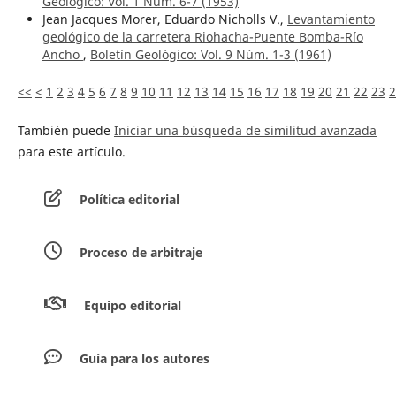
Geológico: Vol. 1 Núm. 6-7 (1953)
Jean Jacques Morer, Eduardo Nicholls V.,
Levantamiento
geológico de la carretera Riohacha-Puente Bomba-Río
Ancho
,
Boletín Geológico: Vol. 9 Núm. 1-3 (1961)
<<
<
1
2
3
4
5
6
7
8
9
10
11
12
13
14
15
16
17
18
19
20
21
22
23
2
También puede
Iniciar una búsqueda de similitud avanzada
para este artículo.
Política editorial
Proceso de arbitraje
Equipo editorial
Guía para los autores