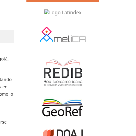
gotá,
itando
s en
como lo
arse