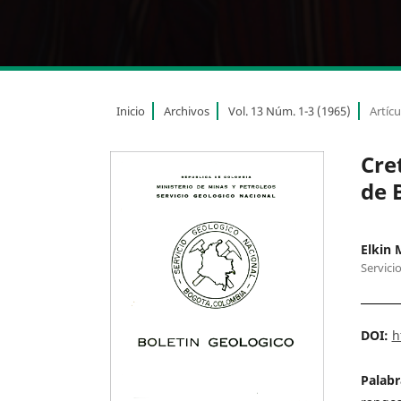
Inicio
Archivos
Vol. 13 Núm. 1-3 (1965)
Artícu
Cre
de 
Elkin 
Servici
DOI:
h
Palabr