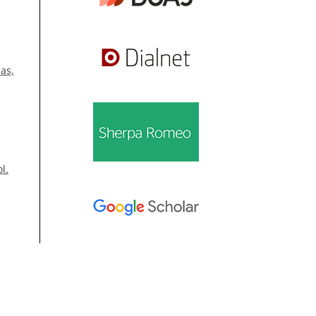
as,
l.
Información
n,
án,
Para lectores/as
l
Para autores/as