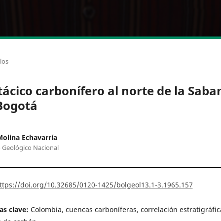
los
tácico carbonífero al norte de la Saba
Bogotá
Molina Echavarría
o Geológico Nacional
ttps://doi.org/10.32685/0120-1425/bolgeol13.1-3.1965.157
as clave:
Colombia, cuencas carboníferas, correlación estratigráfic