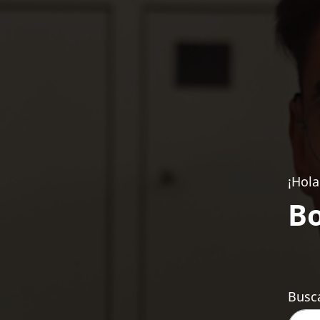
¡Hola
Bo
Busca