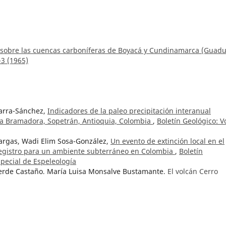
 sobre las cuencas carboníferas de Boyacá y Cundinamarca (Guadu
-3 (1965)
Parra-Sánchez,
Indicadores de la paleo precipitación interanual
La Bramadora, Sopetrán, Antioquia, Colombia
,
Boletín Geológico: Vo
argas, Wadi Elim Sosa-González,
Un evento de extinción local en el
 registro para un ambiente subterráneo en Colombia
,
Boletín
pecial de Espeleología
verde Castaño, María Luisa Monsalve Bustamante,
El volcán Cerro
lombia
,
Boletín Geológico: Vol. 50 Núm. 2 (2023)
arra Sánchez, Gonzalo Abril Ramírez, Carlos Albeiro Monsalve Marí
o preservados en los sedimentos del Pantano La Bramadora, Sopetr
 (2023)
ricio,
Motavita Formation, new lithostratigraphic unit in the centra