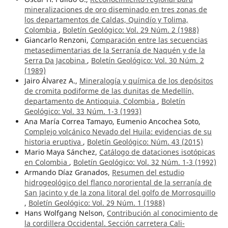
mineralizaciones de oro diseminado en tres zonas de
los departamentos de Caldas, Quindío y Tolima,
Colombia
,
Boletín Geológico: Vol. 29 Núm. 2 (1988)
Giancarlo Renzoni,
Comparación entre las secuencias
metasedimentarias de la Serranía de Naquén y de la
Serra Da Jacobina
,
Boletín Geológico: Vol. 30 Núm. 2
(1989)
Jairo Álvarez A.,
Mineralogía y química de los depósitos
de cromita podiforme de las dunitas de Medellín,
departamento de Antioquia, Colombia
,
Boletín
Geológico: Vol. 33 Núm. 1-3 (1993)
Ana María Correa Tamayo, Eumenio Ancochea Soto,
Complejo volcánico Nevado del Huila: evidencias de su
historia eruptiva
,
Boletín Geológico: Núm. 43 (2015)
Mario Maya Sánchez,
Catálogo de dataciones isotópicas
en Colombia
,
Boletín Geológico: Vol. 32 Núm. 1-3 (1992)
Armando Díaz Granados,
Resumen del estudio
hidrogeológico del flanco nororiental de la serranía de
San Jacinto y de la zona litoral del golfo de Morrosquillo
,
Boletín Geológico: Vol. 29 Núm. 1 (1988)
Hans Wolfgang Nelson,
Contribución al conocimiento de
la cordillera Occidental. Sección carretera Cali-