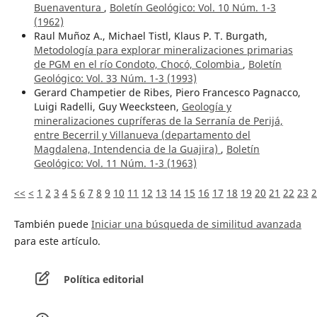
Buenaventura
,
Boletín Geológico: Vol. 10 Núm. 1-3
(1962)
Raul Muñoz A., Michael Tistl, Klaus P. T. Burgath,
Metodología para explorar mineralizaciones primarias
de PGM en el río Condoto, Chocó, Colombia
,
Boletín
Geológico: Vol. 33 Núm. 1-3 (1993)
Gerard Champetier de Ribes, Piero Francesco Pagnacco,
Luigi Radelli, Guy Weecksteen,
Geología y
mineralizaciones cupríferas de la Serranía de Perijá,
entre Becerril y Villanueva (departamento del
Magdalena, Intendencia de la Guajira)
,
Boletín
Geológico: Vol. 11 Núm. 1-3 (1963)
<<
<
1
2
3
4
5
6
7
8
9
10
11
12
13
14
15
16
17
18
19
20
21
22
23
2
También puede
Iniciar una búsqueda de similitud avanzada
para este artículo.
Política editorial