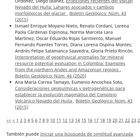
Ordóñez, Diego Ibáñez,
Erupciones recientes del Volcán
Nevado del Huila: Lahares asociados y cambios
morfológicos del glaciar
,
Boletín Geológico: Núm. 43
(2015)
Ismael Enrique Moyano Nieto, Renato Cordani, Lorena
Paola Cárdenas Espinosa, Norma Marcela Lara
Martínez, Oscar Eduardo Rojas Sarmiento, Manuel
Fernando Puentes Torres, Diana Lorena Ospina Montes,
Andrés Felipe Salamanca Saavedra, Gloria Prieto Rincón,
Interpretation of geophysical anomalies for mineral
resource potential evaluation in Colombia: Examples
from the northern Andes and Amazonian regions
,
Boletín Geológico: Núm. 46 (2020)
Ana María Correa Tamayo, Eumenio Ancochea Soto,
Consideraciones geoquímicas y petrogenéticas para
establecer la evolución magmática del Complejo
Volcánico Nevado del Huila
,
Boletín Geológico: Núm. 43
(2015)
<<
<
1
2
3
4
5
6
7
8
9
10
11
12
13
14
15
16
17
18
19
20
21
22
23
2
También puede
Iniciar una búsqueda de similitud avanzada