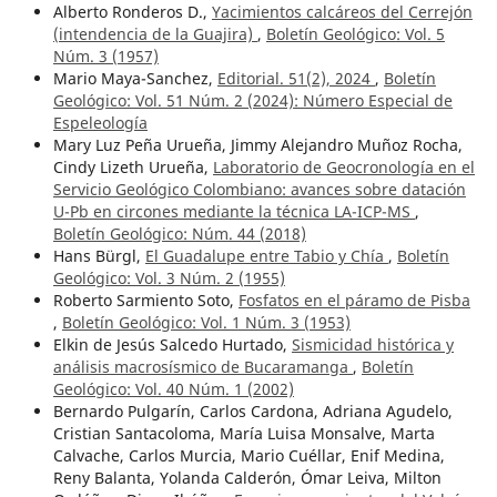
Alberto Ronderos D.,
Yacimientos calcáreos del Cerrejón
(intendencia de la Guajira)
,
Boletín Geológico: Vol. 5
Núm. 3 (1957)
Mario Maya-Sanchez,
Editorial. 51(2), 2024
,
Boletín
Geológico: Vol. 51 Núm. 2 (2024): Número Especial de
Espeleología
Mary Luz Peña Urueña, Jimmy Alejandro Muñoz Rocha,
Cindy Lizeth Urueña,
Laboratorio de Geocronología en el
Servicio Geológico Colombiano: avances sobre datación
U-Pb en circones mediante la técnica LA-ICP-MS
,
Boletín Geológico: Núm. 44 (2018)
Hans Bürgl,
El Guadalupe entre Tabio y Chía
,
Boletín
Geológico: Vol. 3 Núm. 2 (1955)
Roberto Sarmiento Soto,
Fosfatos en el páramo de Pisba
,
Boletín Geológico: Vol. 1 Núm. 3 (1953)
Elkin de Jesús Salcedo Hurtado,
Sismicidad histórica y
análisis macrosísmico de Bucaramanga
,
Boletín
Geológico: Vol. 40 Núm. 1 (2002)
Bernardo Pulgarín, Carlos Cardona, Adriana Agudelo,
Cristian Santacoloma, María Luisa Monsalve, Marta
Calvache, Carlos Murcia, Mario Cuéllar, Enif Medina,
Reny Balanta, Yolanda Calderón, Ómar Leiva, Milton