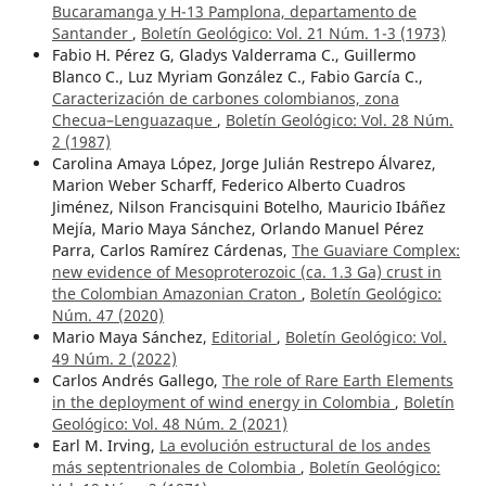
Bucaramanga y H-13 Pamplona, departamento de
Santander
,
Boletín Geológico: Vol. 21 Núm. 1-3 (1973)
Fabio H. Pérez G, Gladys Valderrama C., Guillermo
Blanco C., Luz Myriam González C., Fabio García C.,
Caracterización de carbones colombianos, zona
Checua–Lenguazaque
,
Boletín Geológico: Vol. 28 Núm.
2 (1987)
Carolina Amaya López, Jorge Julián Restrepo Álvarez,
Marion Weber Scharff, Federico Alberto Cuadros
Jiménez, Nilson Francisquini Botelho, Mauricio Ibáñez
Mejía, Mario Maya Sánchez, Orlando Manuel Pérez
Parra, Carlos Ramírez Cárdenas,
The Guaviare Complex:
new evidence of Mesoproterozoic (ca. 1.3 Ga) crust in
the Colombian Amazonian Craton
,
Boletín Geológico:
Núm. 47 (2020)
Mario Maya Sánchez,
Editorial
,
Boletín Geológico: Vol.
49 Núm. 2 (2022)
Carlos Andrés Gallego,
The role of Rare Earth Elements
in the deployment of wind energy in Colombia
,
Boletín
Geológico: Vol. 48 Núm. 2 (2021)
Earl M. Irving,
La evolución estructural de los andes
más septentrionales de Colombia
,
Boletín Geológico: