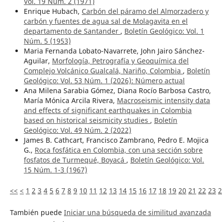
Vol. 19 Núm. 2 (1971)
Enrique Hubach,
Carbón del páramo del Almorzadero y
carbón y fuentes de agua sal de Molagavita en el
departamento de Santander
,
Boletín Geológico: Vol. 1
Núm. 5 (1953)
Maria Fernanda Lobato-Navarrete, John Jairo Sánchez-
Aguilar,
Morfología, Petrografía y Geoquímica del
Complejo Volcánico Gualcalá, Nariño, Colombia
,
Boletín
Geológico: Vol. 53 Núm. 1 (2026): ¨Número actual
Ana Milena Sarabia Gómez, Diana Rocío Barbosa Castro,
María Mónica Arcila Rivera,
Macroseismic intensity data
and effects of significant earthquakes in Colombia
based on historical seismicity studies
,
Boletín
Geológico: Vol. 49 Núm. 2 (2022)
James B. Cathcart, Francisco Zambrano, Pedro E. Mojica
G.,
Roca fosfática en Colombia, con una sección sobre
fosfatos de Turmequé, Boyacá
,
Boletín Geológico: Vol.
15 Núm. 1-3 (1967)
<<
<
1
2
3
4
5
6
7
8
9
10
11
12
13
14
15
16
17
18
19
20
21
22
23
2
También puede
Iniciar una búsqueda de similitud avanzada