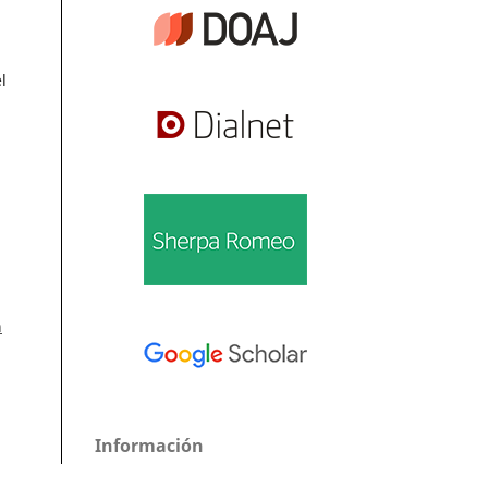
l
n
Información
ar
,
Para lectores/as