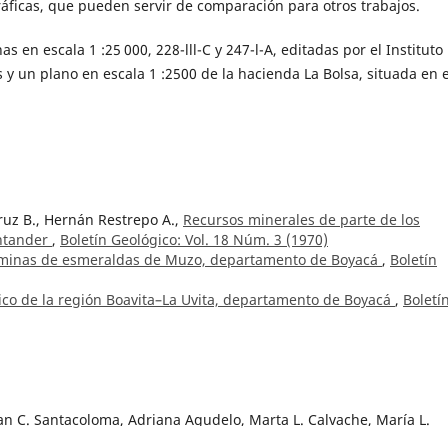
áficas, que pueden servir de comparación para otros trabajos.
 en escala 1 :25 000, 228-lll-C y 247-l-A, editadas por el Instituto
 y un plano en escala 1 :2500 de la hacienda La Bolsa, situada en e
ruz B., Hernán Restrepo A.,
Recursos minerales de parte de los
ntander
,
Boletín Geológico: Vol. 18 Núm. 3 (1970)
 minas de esmeraldas de Muzo, departamento de Boyacá
,
Boletín
co de la región Boavita–La Uvita, departamento de Boyacá
,
Boletí
ian C. Santacoloma, Adriana Agudelo, Marta L. Calvache, María L.
Huila, en febrero y abril de 2007, y los cambios en su masa glaci