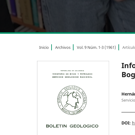
Inicio
Archivos
Vol. 9 Núm. 1-3 (1961)
Artícul
Inf
Bog
Hernán
Servici
DOI:
h