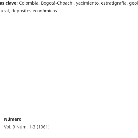
as clave:
Colombia, Bogotá-Choachi, yacimiento, estratigrafía, geo
tural, depositos económicos
Número
Vol. 9 Núm. 1-3 (1961)