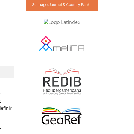
e
el
efinir
e