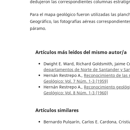
dedujeron las correspondientes columnas estratigr
Para el mapa geológico fueron utilizadas las planchas
Geográfico, las fotografías aéreas correspondientes
páramo.
Artículos más leídos del mismo autor/a
Dwight E. Ward, Richard Goldsmith, Jaime C
departamentos de Norte de Santander y Sa
Hernán Restrepo A.,
Reconocimiento de las
Geológico: Vol. 7 Núm. 1-3 (1959)
Hernán Restrepo A.,
Reconocimiento geológi
Geológico: Vol. 8 Núm. 1-3 (1960)
Artículos similares
Bernardo Pulgarín, Carlos E. Cardona, Crist
Monsalve,
Erupciones del volcán Nevado del 