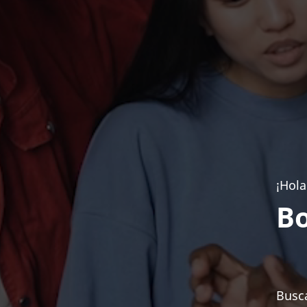
¡Hola
Bo
Busca