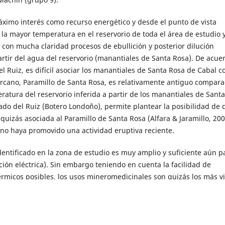
áximo interés como recurso energético y desde el punto de vista
a mayor temperatura en el reservorio de toda el área de estudio y
 con mucha claridad procesos de ebullición y posterior dilución
artir del agua del reservorio (manantiales de Santa Rosa). De acue
l Ruiz, es difícil asociar los manantiales de Santa Rosa de Cabal 
ercano, Paramillo de Santa Rosa, es relativamente antiguo compar
eratura del reservorio inferida a partir de los manantiales de Santa
ado del Ruiz (Botero Londoño), permite plantear la posibilidad de 
uizás asociada al Paramillo de Santa Rosa (Alfara & Jaramillo, 200
o haya promovido una actividad eruptiva reciente.
dentificado en la zona de estudio es muy amplio y suficiente aún p
ón eléctrica). Sin embargo teniendo en cuenta la facilidad de
rmicos posibles, los usos mineromedicinales son quizás los más vi
es locales e impulsaría actividades paralelas como el turismo, con 