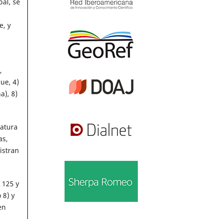
al, se
e, y
,
ue, 4)
a), 8)
ratura
as,
istran
 125 y
 8) y
en