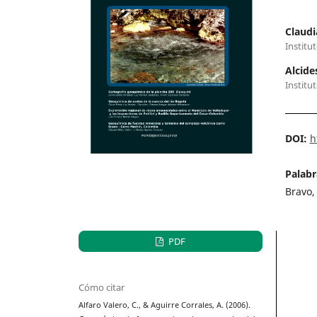
Claudi
Institu
Alcide
Institu
DOI:
h
Palabr
Bravo,
PDF
Cómo citar
Alfaro Valero, C., & Aguirre Corrales, A. (2006).