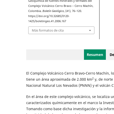
Geoquímica de fuentes minerales y termales del
Complejo Volcánico Cerro Bravo – Cerro Machín,
Colombia.
Boletín Geológico
, (41), 76–120.
https://doi.org/10.32685/0120-
1425/boletingeo.41.2006.167
Más formatos de cita
Resumen
De
El Complejo Volcánico Cerro Bravo-Cerro Machín, lo
2
tiene un área aproximada de 2.000 km
y, de norte
Nacional Natural Los Nevados (PNNN) y el volcán C
En el área de este complejo volcánico, se localiza
caracterizados químicamente en el marco la Investi
Tomando como base dicha investigación y la inform