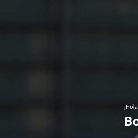
¡Hola
Bo