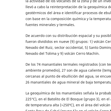
la actividad de los volcanes de la zona y de un in
llevó a cabo la reinterpretación de la geoquímica 
geotérmicos del área e identificar procesos de ebul
con base en la composición química y la temperatu
fuentes minerales y termales.
De acuerdo con su distribución espacial y su posible
fueron divididos en nueve (9) grupos: 1) volcán Cerr
Nevado del Ruiz, sector occidental, 5) Santo Doming
Nevado del Tolima y 9) volcán Cerro Machín.
De los 74 manantiales termales registrados (con t
ambiente promedio), 27 son de agua caliente (tem
cercanas al punto de ebullición del agua, se encue
26 manantiales de agua mineral de baja temperatu
La geoquímica de los manantiales señala la probab
225°C), en el Batolito de El Bosque (grupo 3), en e
de temperatura alta (>250ºC), en el área del volcán
Santa Rosa de Cabal (grupo 6)y en el volcán Cerro 