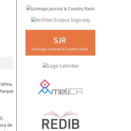
Tolima,
 Parque
).
ica de