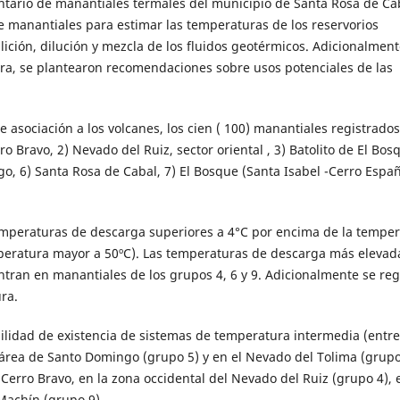
ventario de manantiales termales del municipio de Santa Rosa de Cab
de manantiales para estimar las temperaturas de los reservorios
lición, dilución y mezcla de los fluidos geotérmicos. Adicionalment
ra, se plantearon recomendaciones sobre usos potenciales de las
 asociación a los volcanes, los cien ( 100) manantiales registrados
o Bravo, 2) Nevado del Ruiz, sector oriental , 3) Batolito de El Bosq
o, 6) Santa Rosa de Cabal, 7) El Bosque (Santa Isabel -Cerro Españ
emperaturas de descarga superiores a 4°C por encima de la tempe
peratura mayor a 50ºC). Las temperaturas de descarga más elevad
ntran en manantiales de los grupos 4, 6 y 9. Adicionalmente se reg
ra.
ilidad de existencia de sistemas de temperatura intermedia (entre
l área de Santo Domingo (grupo 5) y en el Nevado del Tolima (grupo
 Cerro Bravo, en la zona occidental del Nevado del Ruiz (grupo 4), 
Machín (grupo 9).