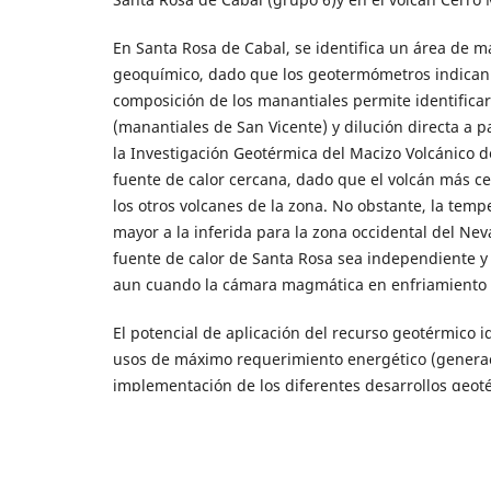
En Santa Rosa de Cabal, se identifica un área de m
geoquímico, dado que los geotermómetros indican l
composición de los manantiales permite identificar
(manantiales de San Vicente) y dilución directa a p
la Investigación Geotérmica del Macizo Volcánico de
fuente de calor cercana, dado que el volcán más c
los otros volcanes de la zona. No obstante, la temp
mayor a la inferida para la zona occidental del Nev
fuente de calor de Santa Rosa sea independiente y q
aun cuando la cámara magmática en enfriamiento n
El potencial de aplicación del recurso geotérmico i
usos de máximo requerimiento energético (generaci
implementación de los diferentes desarrollos geoté
Estos elevarían la calidad de vida de las comunidad
consecuente impacto positivo en la economía local.