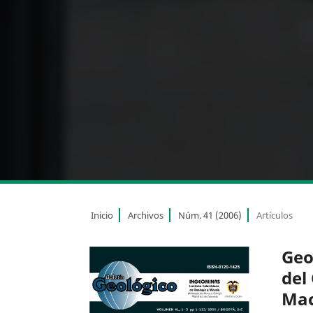
Inicio
Archivos
Núm. 41 (2006)
Artículos
Geo
del
Mac