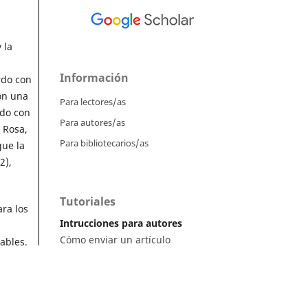
 la
Información
rdo con
con una
Para lectores/as
ado con
Para autores/as
 Rosa,
Para bibliotecarios/as
que la
2),
Tutoriales
ara los
Intrucciones para autores
Cómo enviar un artículo
ables.
Cómo cargar una versión corregida
el
Cómo diligenciar metadatos en OJS
Instrucciones para revisores