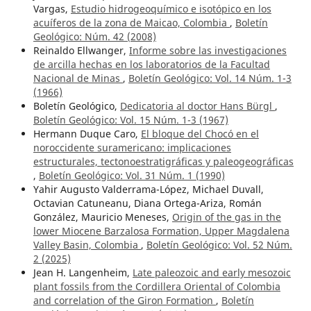
Vargas,
Estudio hidrogeoquímico e isotópico en los
acuíferos de la zona de Maicao, Colombia
,
Boletín
Geológico: Núm. 42 (2008)
Reinaldo Ellwanger,
Informe sobre las investigaciones
de arcilla hechas en los laboratorios de la Facultad
Nacional de Minas
,
Boletín Geológico: Vol. 14 Núm. 1-3
(1966)
Boletín Geológico,
Dedicatoria al doctor Hans Bürgl
,
Boletín Geológico: Vol. 15 Núm. 1-3 (1967)
Hermann Duque Caro,
El bloque del Chocó en el
noroccidente suramericano: implicaciones
estructurales, tectonoestratigráficas y paleogeográficas
,
Boletín Geológico: Vol. 31 Núm. 1 (1990)
Yahir Augusto Valderrama-López, Michael Duvall,
Octavian Catuneanu, Diana Ortega-Ariza, Román
González, Mauricio Meneses,
Origin of the gas in the
lower Miocene Barzalosa Formation, Upper Magdalena
Valley Basin, Colombia
,
Boletín Geológico: Vol. 52 Núm.
2 (2025)
Jean H. Langenheim,
Late paleozoic and early mesozoic
plant fossils from the Cordillera Oriental of Colombia
and correlation of the Giron Formation
,
Boletín