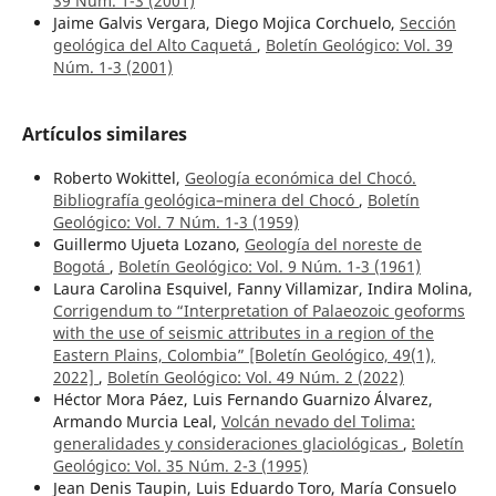
39 Núm. 1-3 (2001)
Jaime Galvis Vergara, Diego Mojica Corchuelo,
Sección
geológica del Alto Caquetá
,
Boletín Geológico: Vol. 39
Núm. 1-3 (2001)
Artículos similares
Roberto Wokittel,
Geología económica del Chocó.
Bibliografía geológica–minera del Chocó
,
Boletín
Geológico: Vol. 7 Núm. 1-3 (1959)
Guillermo Ujueta Lozano,
Geología del noreste de
Bogotá
,
Boletín Geológico: Vol. 9 Núm. 1-3 (1961)
Laura Carolina Esquivel, Fanny Villamizar, Indira Molina,
Corrigendum to “Interpretation of Palaeozoic geoforms
with the use of seismic attributes in a region of the
Eastern Plains, Colombia” [Boletín Geológico, 49(1),
2022]
,
Boletín Geológico: Vol. 49 Núm. 2 (2022)
Héctor Mora Páez, Luis Fernando Guarnizo Álvarez,
Armando Murcia Leal,
Volcán nevado del Tolima:
generalidades y consideraciones glaciológicas
,
Boletín
Geológico: Vol. 35 Núm. 2-3 (1995)
Jean Denis Taupin, Luis Eduardo Toro, María Consuelo