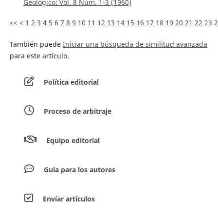
Geológico: Vol. 8 Núm. 1-3 (1960)
<<
<
1
2
3
4
5
6
7
8
9
10
11
12
13
14
15
16
17
18
19
20
21
22
23
2
También puede
Iniciar una búsqueda de similitud avanzada
para este artículo.
Política editorial
Proceso de arbitraje
Equipo editorial
Guía para los autores
Envíar artículos