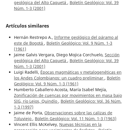
geológica del Alto Caquetá
,
Boletín Geológico: Vol. 39
Núm. 1-3 (2001)
Artículos similares
Hernán Restrepo A.,
Informe geológico del páramo al
este de Bogotá
,
Boletín Geológico: Vol. 9 Núm. 1-3
(1961)
Jaime Galvis Vergara, Diego Mojica Corchuelo,
Sección
geológica del Alto Caquetá
,
Boletín Geológico: Vol. 39
Núm. 1-3 (2001)
Luigi Radelli,
Épocas magmáticas y metalogenéticas en
los Andes Colombianos: un cuadro preliminar
,
Boletín
Geológico: Vol. 9 Núm. 1-3 (1961)
Humberto Caballero Acosta, María Isabel Mejía,
Zonificación de cuencas por movimientos en masa bajo
SIG, río Lejos, Quindío
,
Boletín Geológico: Vol. 36 Núm.
1-3 (1997)
Jaime de Porta,
Observaciones sobre las calizas de
Toluviejo
,
Boletín Geológico: Vol. 11 Núm. 1-3 (1963)
Vincent Ellis McKelvey,
Nuevas técnicas en la