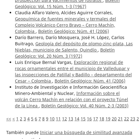
prospección para yacimientos de fosfatos
,
Boletín
Geológico: Vol. 15 Núm. 1-3 (1967)
Claudia Alfaro Valero, Alcides Aguirre Corrales,
Geoquímica de fuentes minerales y termales del
Complejo Volcánico Cerro Bravo – Cerro Machín,
Colombia
,
Boletín Geológico: Núm. 41 (2006)
Darío Barrero, Darío Mosquera, José H. López, Carlos
Buitrago,
Geología del depósito de plomo-zinc-plata, Las
Nieblas, municipio de Salento, Quindío
,
Boletín
Geológico: Vol. 20 Núm. 3 (1972)
Luis Enrique Bernal Vargas,
Exploración regional de
rocas ornamentales entre el municipio de Valledupar y
las inspecciones de Patillal y Badillo – departamento del
Cesar – Colombia
,
Boletín Geológico: Núm. 41 (2006)
Instituto de Investigación e Información Geocientífica
Minero-Ambiental y Nuclear,
Información sobre el
volcán Cerro Machín en relación con el proyecto Túnel
de la Línea
,
Boletín Geológico: Vol. 40 Núm. 2-3 (2003)
<<
<
1
2
3
4
5
6
7
8
9
10
11
12
13
14
15
16
17
18
19
20
21
22
23
2
También puede
Iniciar una búsqueda de similitud avanzada