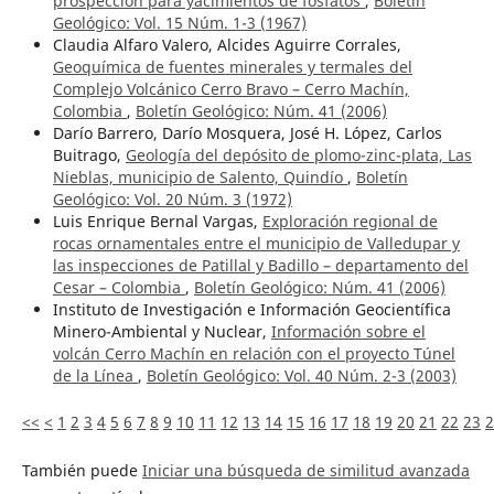
prospección para yacimientos de fosfatos
,
Boletín
Geológico: Vol. 15 Núm. 1-3 (1967)
Claudia Alfaro Valero, Alcides Aguirre Corrales,
Geoquímica de fuentes minerales y termales del
Complejo Volcánico Cerro Bravo – Cerro Machín,
Colombia
,
Boletín Geológico: Núm. 41 (2006)
Darío Barrero, Darío Mosquera, José H. López, Carlos
Buitrago,
Geología del depósito de plomo-zinc-plata, Las
Nieblas, municipio de Salento, Quindío
,
Boletín
Geológico: Vol. 20 Núm. 3 (1972)
Luis Enrique Bernal Vargas,
Exploración regional de
rocas ornamentales entre el municipio de Valledupar y
las inspecciones de Patillal y Badillo – departamento del
Cesar – Colombia
,
Boletín Geológico: Núm. 41 (2006)
Instituto de Investigación e Información Geocientífica
Minero-Ambiental y Nuclear,
Información sobre el
volcán Cerro Machín en relación con el proyecto Túnel
de la Línea
,
Boletín Geológico: Vol. 40 Núm. 2-3 (2003)
<<
<
1
2
3
4
5
6
7
8
9
10
11
12
13
14
15
16
17
18
19
20
21
22
23
2
También puede
Iniciar una búsqueda de similitud avanzada