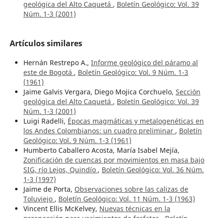
geológica del Alto Caquetá
,
Boletín Geológico: Vol. 39
Núm. 1-3 (2001)
Artículos similares
Hernán Restrepo A.,
Informe geológico del páramo al
este de Bogotá
,
Boletín Geológico: Vol. 9 Núm. 1-3
(1961)
Jaime Galvis Vergara, Diego Mojica Corchuelo,
Sección
geológica del Alto Caquetá
,
Boletín Geológico: Vol. 39
Núm. 1-3 (2001)
Luigi Radelli,
Épocas magmáticas y metalogenéticas en
los Andes Colombianos: un cuadro preliminar
,
Boletín
Geológico: Vol. 9 Núm. 1-3 (1961)
Humberto Caballero Acosta, María Isabel Mejía,
Zonificación de cuencas por movimientos en masa bajo
SIG, río Lejos, Quindío
,
Boletín Geológico: Vol. 36 Núm.
1-3 (1997)
Jaime de Porta,
Observaciones sobre las calizas de
Toluviejo
,
Boletín Geológico: Vol. 11 Núm. 1-3 (1963)
Vincent Ellis McKelvey,
Nuevas técnicas en la