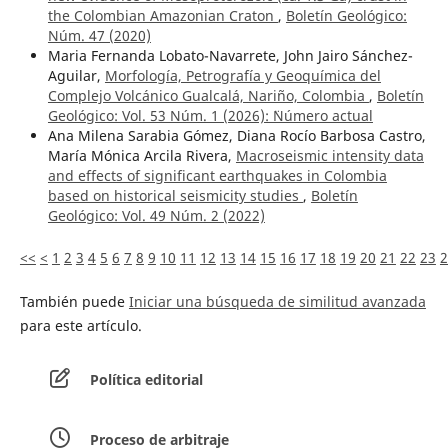
the Colombian Amazonian Craton
,
Boletín Geológico:
Núm. 47 (2020)
Maria Fernanda Lobato-Navarrete, John Jairo Sánchez-
Aguilar,
Morfología, Petrografía y Geoquímica del
Complejo Volcánico Gualcalá, Nariño, Colombia
,
Boletín
Geológico: Vol. 53 Núm. 1 (2026): ¨Número actual
Ana Milena Sarabia Gómez, Diana Rocío Barbosa Castro,
María Mónica Arcila Rivera,
Macroseismic intensity data
and effects of significant earthquakes in Colombia
based on historical seismicity studies
,
Boletín
Geológico: Vol. 49 Núm. 2 (2022)
<<
<
1
2
3
4
5
6
7
8
9
10
11
12
13
14
15
16
17
18
19
20
21
22
23
2
También puede
Iniciar una búsqueda de similitud avanzada
para este artículo.
Política editorial
Proceso de arbitraje