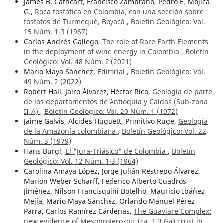
James B. Cathcart, Francisco Zambrano, Pedro E. Mojica
G.,
Roca fosfática en Colombia, con una sección sobre
fosfatos de Turmequé, Boyacá
,
Boletín Geológico: Vol.
15 Núm. 1-3 (1967)
Carlos Andrés Gallego,
The role of Rare Earth Elements
in the deployment of wind energy in Colombia
,
Boletín
Geológico: Vol. 48 Núm. 2 (2021)
Mario Maya Sánchez,
Editorial
,
Boletín Geológico: Vol.
49 Núm. 2 (2022)
Robert Hall, Jairo Álvarez, Héctor Rico,
Geología de parte
de los departamentos de Antioquia y Caldas (Sub-zona
II-A)
,
Boletín Geológico: Vol. 20 Núm. 1 (1972)
Jaime Galvis, Alcides Huguett, Primitivo Ruge,
Geología
de la Amazonía colombiana
,
Boletín Geológico: Vol. 22
Núm. 3 (1979)
Hans Bürgl,
El "Jura-Triásico" de Colombia
,
Boletín
Geológico: Vol. 12 Núm. 1-3 (1964)
Carolina Amaya López, Jorge Julián Restrepo Álvarez,
Marion Weber Scharff, Federico Alberto Cuadros
Jiménez, Nilson Francisquini Botelho, Mauricio Ibáñez
Mejía, Mario Maya Sánchez, Orlando Manuel Pérez
Parra, Carlos Ramírez Cárdenas,
The Guaviare Complex:
new evidence of Mesoproterozoic (ca. 1.3 Ga) crust in