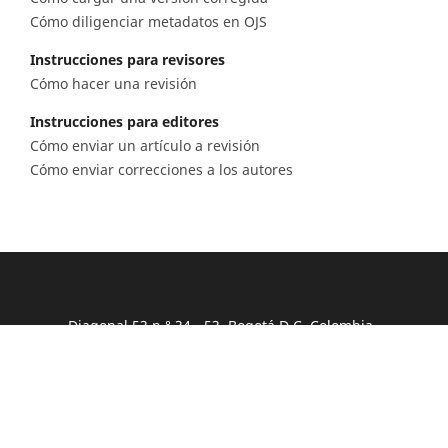
Cómo diligenciar metadatos en OJS
Instrucciones para revisores
Cómo hacer una revisión
Instrucciones para editores
Cómo enviar un artículo a revisión
Cómo enviar correcciones a los autores
Diagonal 53 n.° 34 - 53, Bogotá D.C. Colombia
Lunes a viernes 8.00 a.m. a 5 p.m. para todas
nuestras sedes
Comité Editorial
(601) 220 0200 - Ext. 3048 |
ceditorial@sgc.gov.co
Teléfono