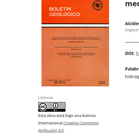
med
Alcide
Ingeom
DOI:
h
Palabr
hidroq
Licencia
Esta obra está bajo una licencia
internacional
Creative Commons
Atribución 4.0
.