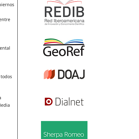
biernos
entre
ental
 todos
a
Media