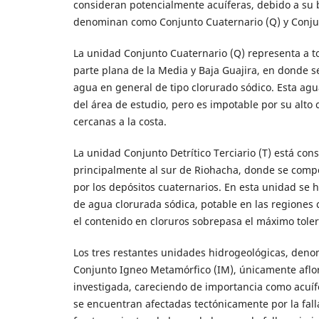
consideran potencialmente acuíferas, debido a su
denominan como Conjunto Cuaternario (Q) y Conjunto
La unidad Conjunto Cuaternario (Q) representa a t
parte plana de la Media y Baja Guajira, en donde s
agua en general de tipo clorurado sódico. Esta agu
del área de estudio, pero es impotable por su alto c
cercanas a la costa.
La unidad Conjunto Detrítico Terciario (T) está co
principalmente al sur de Riohacha, donde se compo
por los depósitos cuaternarios. En esta unidad se 
de agua clorurada sódica, potable en las regiones 
el contenido en cloruros sobrepasa el máximo tole
Los tres restantes unidades hidrogeológicas, deno
Conjunto Igneo Metamórfico (IM), únicamente aflora
investigada, careciendo de importancia como acuíf
se encuentran afectadas tectónicamente por la fall