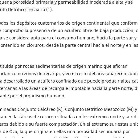
 buena porosidad primaria y permeabilidad moderada a alta y se
 Detrítico Terciario (T).
odos los depósitos cuaternarios de origen continental que conform
e comprobó la presencia de un acuífero libre de baja producción, 
a se considera apta para el consumo humano, hacia la parte sur y 
ontenido en cloruros, desde la parte central hacia el norte y en la
nstituida por rocas sedimentarias de origen marino que afloran
rtan como zonas de recarga, y en el resto del área aparecen cubi
ha desarrollado un acuífero confinado que puede producir altos ca
cercanas a las áreas de recarga e impotable hacia la parte norte, 
rable por el organismo humano.
minadas Conjunto Calcáreo (K), Conjunto Detrítico Mesozoico (M) y
n en las áreas de recarga situadas en los extremos norte y sur de
eros debido a su fuerte compactación. En el extremo sur estas un
a de Oca, la que origina en ellas una porosidad secundaria por