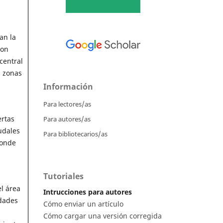
an la
con
central
s zonas
Información
Para lectores/as
ertas
Para autores/as
udales
Para bibliotecarios/as
donde
Tutoriales
l área
Intrucciones para autores
idades
Cómo enviar un artículo
Cómo cargar una versión corregida