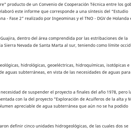
cre" producto de un Convenio de Cooperación Técnica entre los go
elaboró este informe que corresponde a una síntesis del “Estudio
ana - Fase 2” realizado por Ingeominas y el TNO - DGV de Holanda 
 Guajira, dentro del área comprendida por las estribaciones de la
 la Sierra Nevada de Santa Marta al sur, teniendo como límite occid
eológicas, hidrológicas, geoeléctricas, hidroquímicas, isotópicas e
s de aguas subterráneas, en vista de las necesidades de aguas para
ecesidad de suspender el proyecto a finales del año 1978, pero l
tada con la del proyecto "Exploración de Acuíferos de la alta y 
olumen apreciable de agua subterránea que aún no se ha podido
raron definir cinco unidades hidrogeológicas, de las cuales dos se