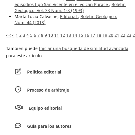
episodios tipo San Vicente en el volcán Puracé
,
Boletín
Geológico: Vol. 33 Núm. 1-3 (1993)
Marta Lucía Calvache,
Editorial
,
Boletín Geológico:
Núm. 44 (2018)
<<
<
1
2
3
4
5
6
7
8
9
10
11
12
13
14
15
16
17
18
19
20
21
22
23
2
También puede
Iniciar una búsqueda de similitud avanzada
para este artículo.
Política editorial
Proceso de arbitraje
Equipo editorial
Guía para los autores