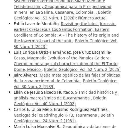
Sistema Hidrotermal Propilítico-Skarn Mediante
Teledetección y Geoquímica para la Prospectividad
mineral en La Salina, Casanare, Colombia.
,
Boletín
Geológico: Vol. 53 Núm. 1 (2026): ¨Número actual
Fabio Laverde Montaño,
Revisiting the latest Jurassic-
earliest Cretaceous Los Santos Formation, Eastern
Cordillera of Colombia. A – The history of its origin and
the lowermost part of the unit
,
Boletín Geológico: Vol.
50 Núm. 1 (2023)
Luis Enrique Ortiz-Hernández, Jose Cruz Escamilla-
Casas,
Magmatic Evolution of the Panales Caldera:
Chemo- mineralogical characterization of the El Torito
Dome, Mexico
,
Boletín Geológico: Vol. 52 Núm. 2 (2025)
Jairo Álvarez,
Mapa metalogénico de las fajas ofiolíticas
de la zona occidental de Colombia
,
Boletín Geológico:
Vol. 30 Núm. 2 (1989)
Elkin de Jesús Salcedo Hurtado,
Sismicidad histórica y
análisis macrosísmico de Bucaramanga
,
Boletín
Geológico: Vol. 40 Núm. 1 (2002)
Carlos E. Ulloa Melo, Erasmo Rodríguez Martínez,
Geología del cuadrángulo K-13, Tauramena
,
Boletín
Geológico: Vol. 24 Núm. 2 (1981)
María Luisa Monsalve B.,
Geoquímica y dataciones de