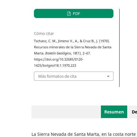
PDF
Cómo citar
Tschanz, C. M., Jimeno V., A., & Cruz B., J. (1970).
Recursos minerales de la Sierra Nevada de Santa
Marta.
Boletín Geológico
,
18
(1), 2–67.
https://doi.org/10.32685/0120-
1425/bolgeol18.1.1970.223
Más formatos de cita
Resumen
De
La Sierra Nevada de Santa Marta, en la costa norte