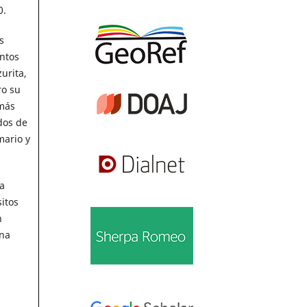
0.
s
ntos
urita,
ro su
 más
dos de
mario y
a
itos
n
una