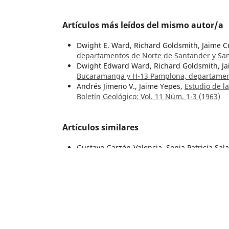
Artículos más leídos del mismo autor/a
Dwight E. Ward, Richard Goldsmith, Jaime C
departamentos de Norte de Santander y Sa
Dwight Edward Ward, Richard Goldsmith, Ja
Bucaramanga y H-13 Pamplona, departame
Andrés Jimeno V., Jaime Yepes,
Estudio de l
Boletín Geológico: Vol. 11 Núm. 1-3 (1963)
Artículos similares
Gustavo Garzón-Valencia, Sonia Patricia Sa
cuatro cavidades subterráneas colombianas:
Número Especial de Espeleología
Claudia L. Martín Rincón, Roberto Terraza M
Jiménez, Juan S. Hernández González,
The U
west of the Neiva subbasin, Upper Magdale
Felipe Velásquez, Marion Weber Scharff, Ve
Antioquia: Emil Grosse and The Carboniferou