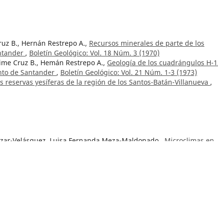
ruz B., Hernán Restrepo A.,
Recursos minerales de parte de los
ntander
,
Boletín Geológico: Vol. 18 Núm. 3 (1970)
ime Cruz B., Hemán Restrepo A.,
Geología de los cuadrángulos H-1
nto de Santander
,
Boletín Geológico: Vol. 21 Núm. 1-3 (1973)
as reservas yesíferas de la región de los Santos-Batán-Villanueva
,
lazar-Velásquez, Luisa Fernanda Meza-Maldonado ,
Microclimas en
 evaluación fisicoquímica
,
Boletín Geológico: Vol. 51 Núm. 2 (2024
elo, Nadia R. Rojas Parra, Germán A. Martínez Aparicio, Sandra Ro
pper Cretaceous (Santonian-Maastrichtian) phosphate deposits in
na Valley, Colombia
,
Boletín Geológico: Vol. 49 Núm. 2 (2022)
rónica Botero Fernández,
Historical memory of the geology of
s Tertiary of Antioquia
,
Boletín Geológico: Vol. 48 Núm. 2 (2021)