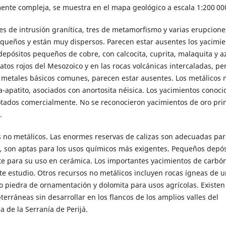
mente compleja, se muestra en el mapa geológico a escala 1:200 00
es de intrusión granítica, tres de metamorfismo y varias erupcione
equeños y están muy dispersos. Parecen estar ausentes los yacimie
pósitos pequeños de cobre, con calcocita, cuprita, malaquita y az
atos rojos del Mesozoico y en las rocas volcánicas intercaladas, pe
 metales básicos comunes, parecen estar ausentes. Los metálicos
-apatito, asociados con anortosita néisica. Los yacimientos conoci
ados comercialmente. No se reconocieron yacimientos de oro pri
.
 no metálicos. Las enormes reservas de calizas son adecuadas par
a, son aptas para los usos químicos más exigentes. Pequeños depós
te para su uso en cerámica. Los importantes yacimientos de carbó
te estudio. Otros recursos no metálicos incluyen rocas ígneas de 
mo piedra de ornamentación y dolomita para usos agrícolas. Existen
ráneas sin desarrollar en los flancos de los amplios valles del
 de la Serranía de Perijá.