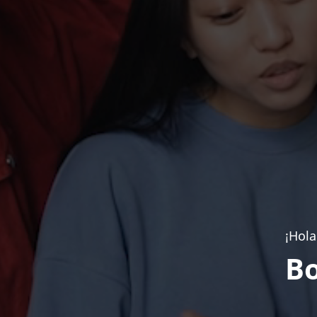
¡Hola
Bo