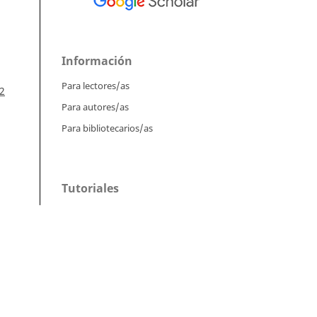
Información
Para lectores/as
2
Para autores/as
Para bibliotecarios/as
Tutoriales
Intrucciones para autores
):
Cómo enviar un artículo
Cómo cargar una versión corregida
jas
 the
Cómo diligenciar metadatos en OJS
Instrucciones para revisores
Cómo hacer una revisión