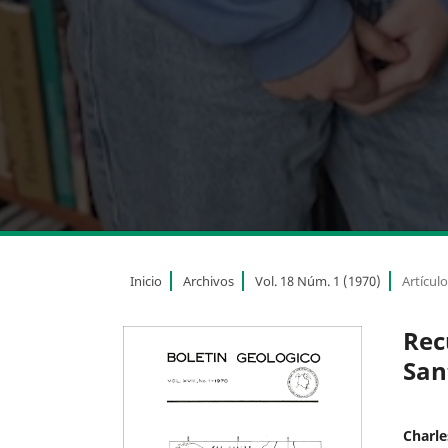
Inicio
Archivos
Vol. 18 Núm. 1 (1970)
Artícul
Rec
San
Charle