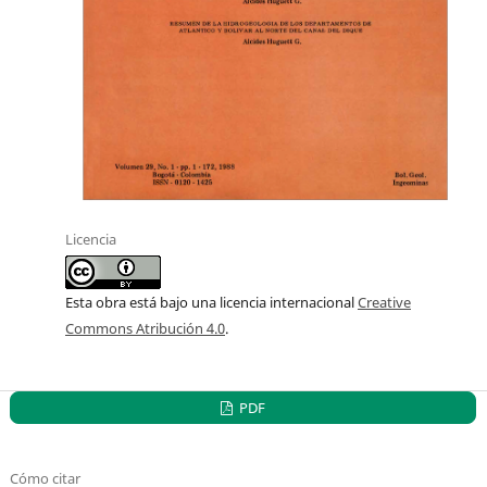
Licencia
Esta obra está bajo una licencia internacional
Creative
Commons Atribución 4.0
.
PDF
Cómo citar