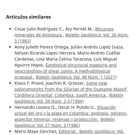
Artículos similares
Cesar Julio Rodríguez C., Ary Pernet M.,
Recursos
minerales de Antioquia
,
Boletín Geológico: Vol. 26 Núm.
3 (1983)
Anny Julieth Forero Ortega, Julián Andrés Lopéz Isaza,
Nelson Ricardo López Herrera, Mario Andrés Cuéllar
Cárdenas, Lina Maria Cetina Tarazona, Luis Miguel
Aguirre Hoyos,
Geological-structural mapping and
geocronology of shear zones: A methodological
proposal
,
Boletín Geológico: Vol. 48 Núm. 1 (2021)
Klaus F. Prossl, Joachim R. Grosser,
Some new
palynomorphs from the Silurian of the Quetame Massif,
Cordillera Oriental, Colombia, South America
,
Boletín
Geológico: Vol. 34 Núm. 2-3 (1994)
Hernando Lozano Q., Oscar H. Pulido U.,
Situación
actual del oro y la plata en Colombia: geología, génesis,
aspectos mineros, reservas y producción
,
Boletín
Geológico: Vol. 27 Núm. 3 (1986)
Mario Maya Sánchez,
Editorial
,
Boletín Geológico: Vol.