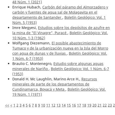
48 Núm. 1 (2021)
Enrique Hubach,
Carbón del páramo del Almorzadero y
carbón y fuentes de agua sal de Molagavita en el
departamento de Santander
,
Boletín Geológico: Vol. 1
Núm. 5 (1953)
Imre Megyesi,
Estudios sobre los depósitos de azufre en
la mina de "El Vinagre", Puracé
,
Boletín Geológico: Vol.
10 Núm. 1-3 (1962)
Wolfgang Diezemann,
El posible abastecimiento de
Tumaco y de la urbanización nueva en la Isla del Morro
con agua de dunas y de lluvias
,
Boletín Geológico: Vol.
1 Núm. 6-7 (1953)
Braulio C. Montenegro,
Estudio sobre algunas aguas
minerales de Nariño
,
Boletín Geológico: Vol. 1 Núm. 6-7
(1953)
Donald H. Mc Laughlin, Marino Arce H.,
Recursos
minerales de parte de los departamentos de
Cundinamarca, Boyacá y Meta
,
Boletín Geológico: Vol.
19 Núm. 1 (1971)
<<
<
1
2
3
4
5
6
7
8
9
10
11
12
13
14
15
16
17
18
19
20
21
22
23
2