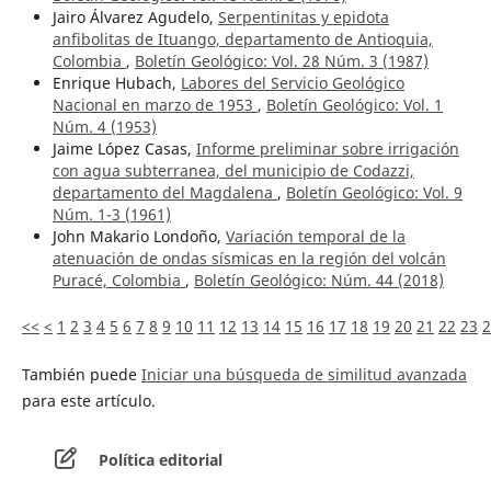
Jairo Álvarez Agudelo,
Serpentinitas y epidota
anfibolitas de Ituango, departamento de Antioquia,
Colombia
,
Boletín Geológico: Vol. 28 Núm. 3 (1987)
Enrique Hubach,
Labores del Servicio Geológico
Nacional en marzo de 1953
,
Boletín Geológico: Vol. 1
Núm. 4 (1953)
Jaime López Casas,
Informe preliminar sobre irrigación
con agua subterranea, del municipio de Codazzi,
departamento del Magdalena
,
Boletín Geológico: Vol. 9
Núm. 1-3 (1961)
John Makario Londoño,
Variación temporal de la
atenuación de ondas sísmicas en la región del volcán
Puracé, Colombia
,
Boletín Geológico: Núm. 44 (2018)
<<
<
1
2
3
4
5
6
7
8
9
10
11
12
13
14
15
16
17
18
19
20
21
22
23
2
También puede
Iniciar una búsqueda de similitud avanzada
para este artículo.
Política editorial