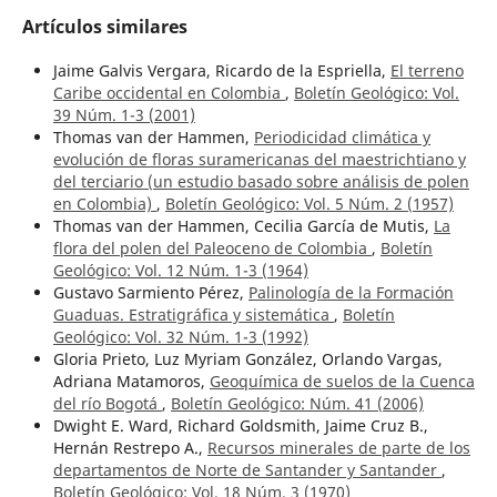
Artículos similares
Jaime Galvis Vergara, Ricardo de la Espriella,
El terreno
Caribe occidental en Colombia
,
Boletín Geológico: Vol.
39 Núm. 1-3 (2001)
Thomas van der Hammen,
Periodicidad climática y
evolución de floras suramericanas del maestrichtiano y
del terciario (un estudio basado sobre análisis de polen
en Colombia)
,
Boletín Geológico: Vol. 5 Núm. 2 (1957)
Thomas van der Hammen, Cecilia García de Mutis,
La
flora del polen del Paleoceno de Colombia
,
Boletín
Geológico: Vol. 12 Núm. 1-3 (1964)
Gustavo Sarmiento Pérez,
Palinología de la Formación
Guaduas. Estratigráfica y sistemática
,
Boletín
Geológico: Vol. 32 Núm. 1-3 (1992)
Gloria Prieto, Luz Myriam González, Orlando Vargas,
Adriana Matamoros,
Geoquímica de suelos de la Cuenca
del río Bogotá
,
Boletín Geológico: Núm. 41 (2006)
Dwight E. Ward, Richard Goldsmith, Jaime Cruz B.,
Hernán Restrepo A.,
Recursos minerales de parte de los
departamentos de Norte de Santander y Santander
,
Boletín Geológico: Vol. 18 Núm. 3 (1970)