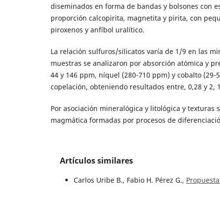
diseminados en forma de bandas y bolsones con esp
proporción calcopirita, magnetita y pirita, con peq
piroxenos y anfíbol uralítico.
La relación sulfuros/silicatos varía de 1/9 en las 
muestras se analizaron por absorción atómica y pre
44 y 146 ppm, níquel (280-710 ppm) y cobalto (29-5
copelación, obteniendo resultados entre, 0,28 y 2, 1
Por asociación mineralógica y litológica y textura
magmática formadas por procesos de diferenciació
Artículos similares
Carlos Uribe B., Fabio H. Pérez G.,
Propuesta
28 Núm. 1 (1987)
Ananda K. Chakravarty, Eduardo Álvarez Go
municipio de Urrao, Antioquia - Colombia
,
B
Jorge Hermes Carreño Baez,
Informe hidrog