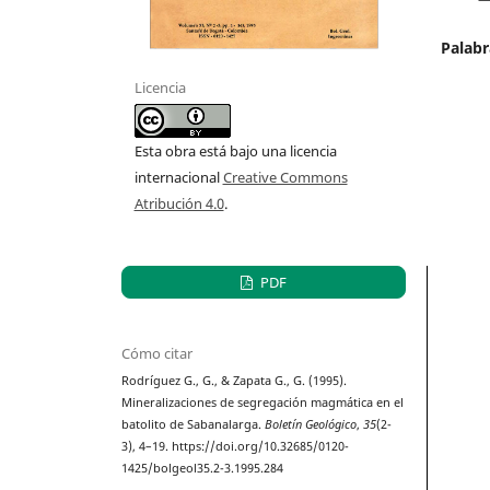
Palabr
Licencia
Esta obra está bajo una licencia
internacional
Creative Commons
Atribución 4.0
.
PDF
Cómo citar
Rodríguez G., G., & Zapata G., G. (1995).
Mineralizaciones de segregación magmática en el
batolito de Sabanalarga.
Boletín Geológico
,
35
(2-
3), 4–19. https://doi.org/10.32685/0120-
1425/bolgeol35.2-3.1995.284