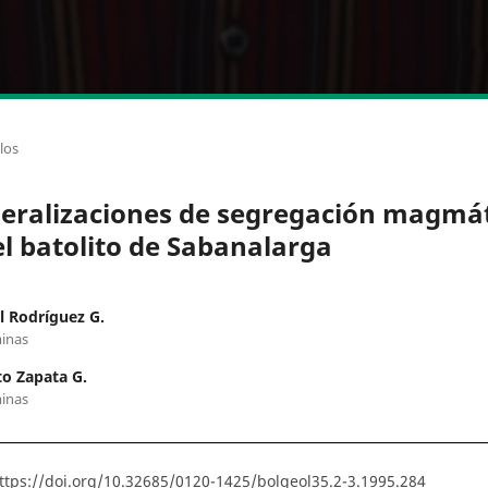
los
eralizaciones de segregación magmá
el batolito de Sabanalarga
l Rodríguez G.
inas
to Zapata G.
inas
ttps://doi.org/10.32685/0120-1425/bolgeol35.2-3.1995.284