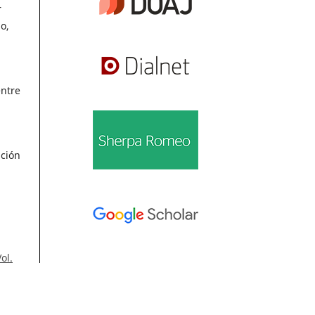
r
o,
entre
ación
ol.
Información
el
Para lectores/as