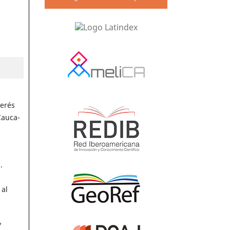
terés
Cauca-
.
 al
y