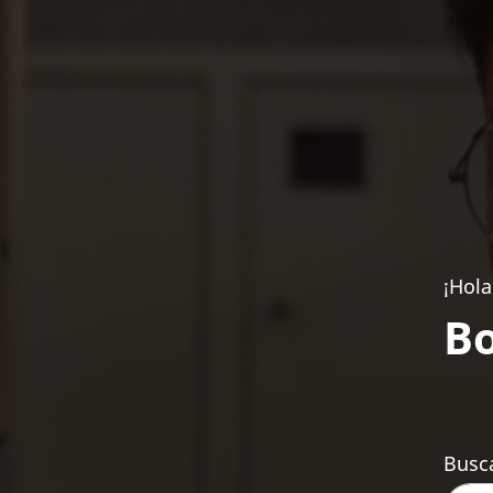
¡Hola
Bo
Busca