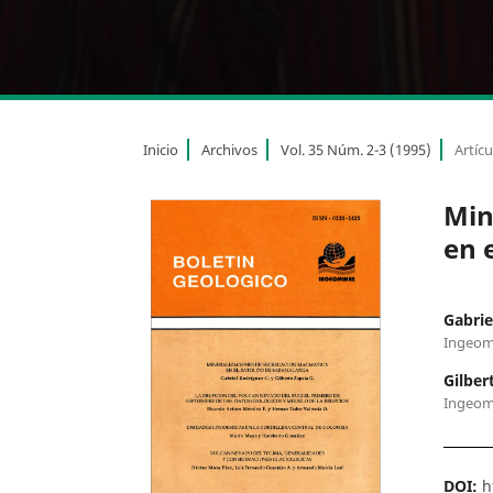
Inicio
Archivos
Vol. 35 Núm. 2-3 (1995)
Artícu
Min
en 
Gabrie
Ingeom
Gilber
Ingeom
DOI:
h