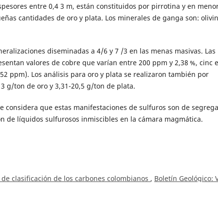
esores entre 0,4 3 m, están constituidos por pirrotina y en meno
ueñas cantidades de oro y plata. Los minerales de ganga son: olivin
mineralizaciones diseminadas a 4/6 y 7 /3 en las menas masivas. Las
sentan valores de cobre que varían entre 200 ppm y 2,38 %, cinc 
52 ppm). Los análisis para oro y plata se realizaron también por
3 g/ton de oro y 3,31-20,5 g/ton de plata.
s se considera que estas manifestaciones de sulfuros son de segreg
n de líquidos sulfurosos inmiscibles en la cámara magmática.
 de clasificación de los carbones colombianos
,
Boletín Geológico: V
nzález,
Algunas observaciones sobre la geomorfología en el área d
oletín Geológico: Vol. 25 Núm. 2 (1982)
eológico de Cúcuta
,
Boletín Geológico: Vol. 25 Núm. 3 (1982)