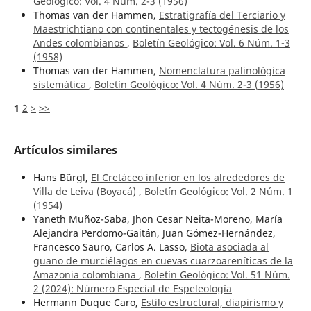
Geológico: Vol. 4 Núm. 2-3 (1956)
Thomas van der Hammen,
Estratigrafía del Terciario y
Maestrichtiano con continentales y tectogénesis de los
Andes colombianos
,
Boletín Geológico: Vol. 6 Núm. 1-3
(1958)
Thomas van der Hammen,
Nomenclatura palinológica
sistemática
,
Boletín Geológico: Vol. 4 Núm. 2-3 (1956)
1
2
>
>>
Artículos similares
Hans Bürgl,
El Cretáceo inferior en los alrededores de
Villa de Leiva (Boyacá)
,
Boletín Geológico: Vol. 2 Núm. 1
(1954)
Yaneth Muñoz-Saba, Jhon Cesar Neita-Moreno, María
Alejandra Perdomo-Gaitán, Juan Gómez-Hernández,
Francesco Sauro, Carlos A. Lasso,
Biota asociada al
guano de murciélagos en cuevas cuarzoareníticas de la
Amazonia colombiana
,
Boletín Geológico: Vol. 51 Núm.
2 (2024): Número Especial de Espeleología
Hermann Duque Caro,
Estilo estructural, diapirismo y