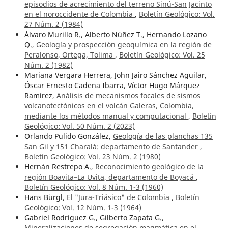
episodios de acrecimiento del terreno Sinú-San Jacinto
en el noroccidente de Colombia
,
Boletín Geológico: Vol.
27 Núm. 2 (1984)
Álvaro Murillo R., Alberto Núñez T., Hernando Lozano
Q.,
Geología y prospección geoquímica en la región de
Peralonso, Ortega, Tolima
,
Boletín Geológico: Vol. 25
Núm. 2 (1982)
Mariana Vergara Herrera, John Jairo Sánchez Aguilar,
Óscar Ernesto Cadena Ibarra, Víctor Hugo Márquez
Ramírez,
Análisis de mecanismos focales de sismos
volcanotectónicos en el volcán Galeras, Colombia,
mediante los métodos manual y computacional
,
Boletín
Geológico: Vol. 50 Núm. 2 (2023)
Orlando Pulido González,
Geología de las planchas 135
San Gil y 151 Charalá: departamento de Santander
,
Boletín Geológico: Vol. 23 Núm. 2 (1980)
Hernán Restrepo A.,
Reconocimiento geológico de la
región Boavita–La Uvita, departamento de Boyacá
,
Boletín Geológico: Vol. 8 Núm. 1-3 (1960)
Hans Bürgl,
El "Jura-Triásico" de Colombia
,
Boletín
Geológico: Vol. 12 Núm. 1-3 (1964)
Gabriel Rodríguez G., Gilberto Zapata G.,
Mineralizaciones de segregación magmática en el