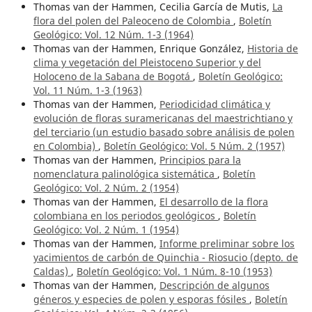
Thomas van der Hammen, Cecilia García de Mutis,
La
flora del polen del Paleoceno de Colombia
,
Boletín
Geológico: Vol. 12 Núm. 1-3 (1964)
Thomas van der Hammen, Enrique González,
Historia de
clima y vegetación del Pleistoceno Superior y del
Holoceno de la Sabana de Bogotá
,
Boletín Geológico:
Vol. 11 Núm. 1-3 (1963)
Thomas van der Hammen,
Periodicidad climática y
evolución de floras suramericanas del maestrichtiano y
del terciario (un estudio basado sobre análisis de polen
en Colombia)
,
Boletín Geológico: Vol. 5 Núm. 2 (1957)
Thomas van der Hammen,
Principios para la
nomenclatura palinológica sistemática
,
Boletín
Geológico: Vol. 2 Núm. 2 (1954)
Thomas van der Hammen,
El desarrollo de la flora
colombiana en los periodos geológicos
,
Boletín
Geológico: Vol. 2 Núm. 1 (1954)
Thomas van der Hammen,
Informe preliminar sobre los
yacimientos de carbón de Quinchia - Riosucio (depto. de
Caldas)
,
Boletín Geológico: Vol. 1 Núm. 8-10 (1953)
Thomas van der Hammen,
Descripción de algunos
géneros y especies de polen y esporas fósiles
,
Boletín