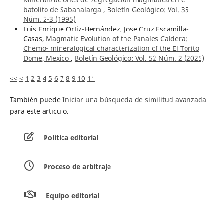
batolito de Sabanalarga
,
Boletín Geológico: Vol. 35
Núm. 2-3 (1995)
Luis Enrique Ortiz-Hernández, Jose Cruz Escamilla-
Casas,
Magmatic Evolution of the Panales Caldera:
Chemo- mineralogical characterization of the El Torito
Dome, Mexico
,
Boletín Geológico: Vol. 52 Núm. 2 (2025)
<<
<
1
2
3
4
5
6
7
8
9
10
11
También puede
Iniciar una búsqueda de similitud avanzada
para este artículo.
Política editorial
Proceso de arbitraje
Equipo editorial