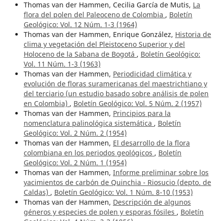
Thomas van der Hammen, Cecilia García de Mutis,
La
flora del polen del Paleoceno de Colombia
,
Boletín
Geológico: Vol. 12 Núm. 1-3 (1964)
Thomas van der Hammen, Enrique González,
Historia de
clima y vegetación del Pleistoceno Superior y del
Holoceno de la Sabana de Bogotá
,
Boletín Geológico:
Vol. 11 Núm. 1-3 (1963)
Thomas van der Hammen,
Periodicidad climática y
evolución de floras suramericanas del maestrichtiano y
del terciario (un estudio basado sobre análisis de polen
en Colombia)
,
Boletín Geológico: Vol. 5 Núm. 2 (1957)
Thomas van der Hammen,
Principios para la
nomenclatura palinológica sistemática
,
Boletín
Geológico: Vol. 2 Núm. 2 (1954)
Thomas van der Hammen,
El desarrollo de la flora
colombiana en los periodos geológicos
,
Boletín
Geológico: Vol. 2 Núm. 1 (1954)
Thomas van der Hammen,
Informe preliminar sobre los
yacimientos de carbón de Quinchia - Riosucio (depto. de
Caldas)
,
Boletín Geológico: Vol. 1 Núm. 8-10 (1953)
Thomas van der Hammen,
Descripción de algunos
géneros y especies de polen y esporas fósiles
,
Boletín