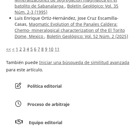
batolito de Sabanalarga
,
Boletín Geológico: Vol. 35
Núm. 2-3 (1995)
Luis Enrique Ortiz-Hernández, Jose Cruz Escamilla-
Casas,
Magmatic Evolution of the Panales Caldera:
Chemo- mineralogical characterization of the El Torito
Dome, Mexico
,
Boletín Geológico: Vol. 52 Núm. 2 (2025)
<<
<
1
2
3
4
5
6
7
8
9
10
11
También puede
Iniciar una búsqueda de similitud avanzada
para este artículo.
Política editorial
Proceso de arbitraje
Equipo editorial