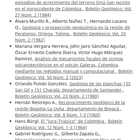
episodios de acrecimiento del terreno Sinú-San Jacinto
en el noroccidente de Colombia
,
Boletín Geológico: Vol.
27 Núm. 2 (1984)
Álvaro Murillo R., Alberto Núñez T., Hernando Lozano
Q.,
Geología y prospección geoquímica en la región de
Peralonso, Ortega, Tolima
,
Boletín Geológico: Vol. 25
Núm. 2 (1982)
Mariana Vergara Herrera, John Jairo Sánchez Aguilar,
Óscar Ernesto Cadena Ibarra, Víctor Hugo Márquez
Ramírez,
Análisis de mecanismos focales de sismos
volcanotectónicos en el volcán Galeras, Colombia,
mediante los métodos manual y computacional
,
Boletín
Geológico: Vol. 50 Núm. 2 (2023)
Orlando Pulido González,
Geología de las planchas 135
San Gil y 151 Charalá: departamento de Santander
,
Boletín Geológico: Vol. 23 Núm. 2 (1980)
Hernán Restrepo A.,
Reconocimiento geológico de la
región Boavita–La Uvita, departamento de Boyacá
,
Boletín Geológico: Vol. 8 Núm. 1-3 (1960)
Hans Bürgl,
El "Jura-Triásico" de Colombia
,
Boletín
Geológico: Vol. 12 Núm. 1-3 (1964)
Gabriel Rodríguez G., Gilberto Zapata G.,
Mineralizaciones de segregación magmática en el