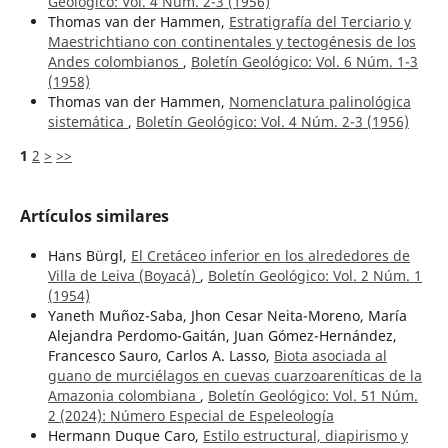
Geológico: Vol. 4 Núm. 2-3 (1956)
Thomas van der Hammen,
Estratigrafía del Terciario y
Maestrichtiano con continentales y tectogénesis de los
Andes colombianos
,
Boletín Geológico: Vol. 6 Núm. 1-3
(1958)
Thomas van der Hammen,
Nomenclatura palinológica
sistemática
,
Boletín Geológico: Vol. 4 Núm. 2-3 (1956)
1
2
>
>>
Artículos similares
Hans Bürgl,
El Cretáceo inferior en los alrededores de
Villa de Leiva (Boyacá)
,
Boletín Geológico: Vol. 2 Núm. 1
(1954)
Yaneth Muñoz-Saba, Jhon Cesar Neita-Moreno, María
Alejandra Perdomo-Gaitán, Juan Gómez-Hernández,
Francesco Sauro, Carlos A. Lasso,
Biota asociada al
guano de murciélagos en cuevas cuarzoareníticas de la
Amazonia colombiana
,
Boletín Geológico: Vol. 51 Núm.
2 (2024): Número Especial de Espeleología
Hermann Duque Caro,
Estilo estructural, diapirismo y