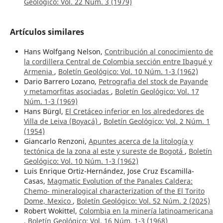
Geológico: Vol. 22 Núm. 3 (1979)
Artículos similares
Hans Wolfgang Nelson,
Contribución al conocimiento de
la cordillera Central de Colombia sección entre Ibagué y
Armenia
,
Boletín Geológico: Vol. 10 Núm. 1-3 (1962)
Dario Barrero Lozano,
Petrografia del stock de Payande
y metamorfitas asociadas
,
Boletín Geológico: Vol. 17
Núm. 1-3 (1969)
Hans Bürgl,
El Cretáceo inferior en los alrededores de
Villa de Leiva (Boyacá)
,
Boletín Geológico: Vol. 2 Núm. 1
(1954)
Giancarlo Renzoni,
Apuntes acerca de la litología y
tectónica de la zona al este y sureste de Bogotá
,
Boletín
Geológico: Vol. 10 Núm. 1-3 (1962)
Luis Enrique Ortiz-Hernández, Jose Cruz Escamilla-
Casas,
Magmatic Evolution of the Panales Caldera:
Chemo- mineralogical characterization of the El Torito
Dome, Mexico
,
Boletín Geológico: Vol. 52 Núm. 2 (2025)
Robert Wokittel,
Colombia en la minería latinoamericana
,
Boletín Geológico: Vol. 16 Núm. 1-3 (1968)