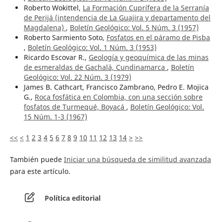
Roberto Wokittel,
La Formación Cuprífera de la Serranía
de Perijá (intendencia de La Guajira y departamento del
Magdalena)
,
Boletín Geológico: Vol. 5 Núm. 3 (1957)
Roberto Sarmiento Soto,
Fosfatos en el páramo de Pisba
,
Boletín Geológico: Vol. 1 Núm. 3 (1953)
Ricardo Escovar R.,
Geología y geoquímica de las minas
de esmeraldas de Gachalá, Cundinamarca
,
Boletín
Geológico: Vol. 22 Núm. 3 (1979)
James B. Cathcart, Francisco Zambrano, Pedro E. Mojica
G.,
Roca fosfática en Colombia, con una sección sobre
fosfatos de Turmequé, Boyacá
,
Boletín Geológico: Vol.
15 Núm. 1-3 (1967)
<<
<
1
2
3
4
5
6
7
8
9
10
11
12
13
14
>
>>
También puede
Iniciar una búsqueda de similitud avanzada
para este artículo.
Política editorial