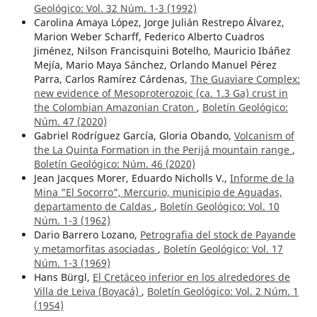
Geológico: Vol. 32 Núm. 1-3 (1992)
Carolina Amaya López, Jorge Julián Restrepo Álvarez,
Marion Weber Scharff, Federico Alberto Cuadros
Jiménez, Nilson Francisquini Botelho, Mauricio Ibáñez
Mejía, Mario Maya Sánchez, Orlando Manuel Pérez
Parra, Carlos Ramírez Cárdenas,
The Guaviare Complex:
new evidence of Mesoproterozoic (ca. 1.3 Ga) crust in
the Colombian Amazonian Craton
,
Boletín Geológico:
Núm. 47 (2020)
Gabriel Rodríguez García, Gloria Obando,
Volcanism of
the La Quinta Formation in the Perijá mountain range
,
Boletín Geológico: Núm. 46 (2020)
Jean Jacques Morer, Eduardo Nicholls V.,
Informe de la
Mina "El Socorro", Mercurio, municipio de Aguadas,
departamento de Caldas
,
Boletín Geológico: Vol. 10
Núm. 1-3 (1962)
Dario Barrero Lozano,
Petrografia del stock de Payande
y metamorfitas asociadas
,
Boletín Geológico: Vol. 17
Núm. 1-3 (1969)
Hans Bürgl,
El Cretáceo inferior en los alrededores de
Villa de Leiva (Boyacá)
,
Boletín Geológico: Vol. 2 Núm. 1
(1954)