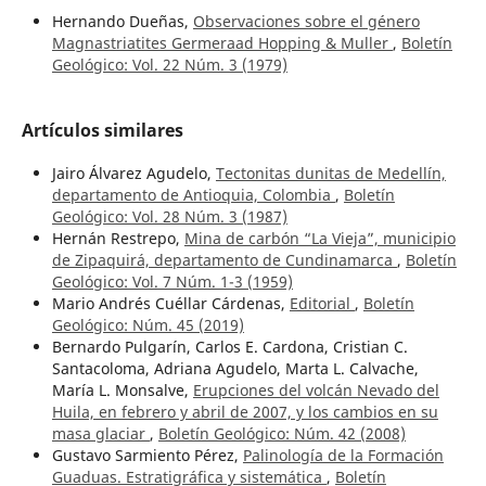
Hernando Dueñas,
Observaciones sobre el género
Magnastriatites Germeraad Hopping & Muller
,
Boletín
Geológico: Vol. 22 Núm. 3 (1979)
Artículos similares
Jairo Álvarez Agudelo,
Tectonitas dunitas de Medellín,
departamento de Antioquia, Colombia
,
Boletín
Geológico: Vol. 28 Núm. 3 (1987)
Hernán Restrepo,
Mina de carbón “La Vieja”, municipio
de Zipaquirá, departamento de Cundinamarca
,
Boletín
Geológico: Vol. 7 Núm. 1-3 (1959)
Mario Andrés Cuéllar Cárdenas,
Editorial
,
Boletín
Geológico: Núm. 45 (2019)
Bernardo Pulgarín, Carlos E. Cardona, Cristian C.
Santacoloma, Adriana Agudelo, Marta L. Calvache,
María L. Monsalve,
Erupciones del volcán Nevado del
Huila, en febrero y abril de 2007, y los cambios en su
masa glaciar
,
Boletín Geológico: Núm. 42 (2008)
Gustavo Sarmiento Pérez,
Palinología de la Formación
Guaduas. Estratigráfica y sistemática
,
Boletín