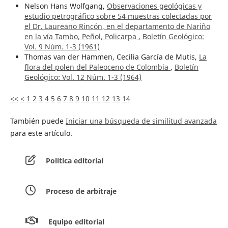
Nelson Hans Wolfgang,
Observaciones geológicas y
estudio petrográfico sobre 54 muestras colectadas por
el Dr. Laureano Rincón, en el departamento de Nariño
en la vía Tambo, Peñol, Policarpa
,
Boletín Geológico:
Vol. 9 Núm. 1-3 (1961)
Thomas van der Hammen, Cecilia García de Mutis,
La
flora del polen del Paleoceno de Colombia
,
Boletín
Geológico: Vol. 12 Núm. 1-3 (1964)
<<
<
1
2
3
4
5
6
7
8
9
10
11
12
13
14
También puede
Iniciar una búsqueda de similitud avanzada
para este artículo.
Política editorial
Proceso de arbitraje
Equipo editorial