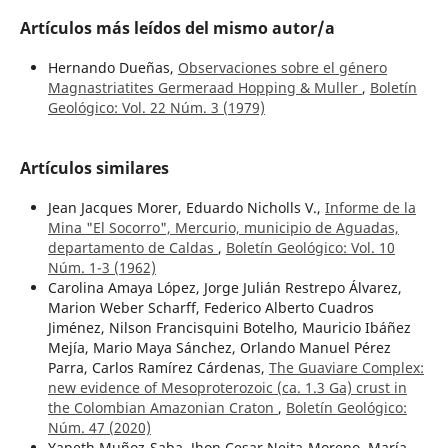
Artículos más leídos del mismo autor/a
Hernando Dueñas,
Observaciones sobre el género
Magnastriatites Germeraad Hopping & Muller
,
Boletín
Geológico: Vol. 22 Núm. 3 (1979)
Artículos similares
Jean Jacques Morer, Eduardo Nicholls V.,
Informe de la
Mina "El Socorro", Mercurio, municipio de Aguadas,
departamento de Caldas
,
Boletín Geológico: Vol. 10
Núm. 1-3 (1962)
Carolina Amaya López, Jorge Julián Restrepo Álvarez,
Marion Weber Scharff, Federico Alberto Cuadros
Jiménez, Nilson Francisquini Botelho, Mauricio Ibáñez
Mejía, Mario Maya Sánchez, Orlando Manuel Pérez
Parra, Carlos Ramírez Cárdenas,
The Guaviare Complex:
new evidence of Mesoproterozoic (ca. 1.3 Ga) crust in
the Colombian Amazonian Craton
,
Boletín Geológico:
Núm. 47 (2020)
Yaneth Muñoz-Saba, Jhon Cesar Neita-Moreno, María