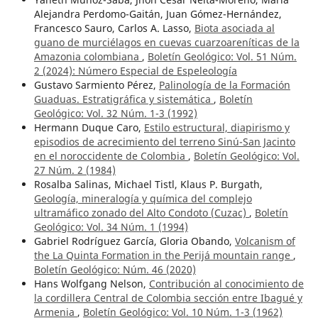
Alejandra Perdomo-Gaitán, Juan Gómez-Hernández,
Francesco Sauro, Carlos A. Lasso,
Biota asociada al
guano de murciélagos en cuevas cuarzoareníticas de la
Amazonia colombiana
,
Boletín Geológico: Vol. 51 Núm.
2 (2024): Número Especial de Espeleología
Gustavo Sarmiento Pérez,
Palinología de la Formación
Guaduas. Estratigráfica y sistemática
,
Boletín
Geológico: Vol. 32 Núm. 1-3 (1992)
Hermann Duque Caro,
Estilo estructural, diapirismo y
episodios de acrecimiento del terreno Sinú-San Jacinto
en el noroccidente de Colombia
,
Boletín Geológico: Vol.
27 Núm. 2 (1984)
Rosalba Salinas, Michael Tistl, Klaus P. Burgath,
Geología, mineralogía y química del complejo
ultramáfico zonado del Alto Condoto (Cuzac)
,
Boletín
Geológico: Vol. 34 Núm. 1 (1994)
Gabriel Rodríguez García, Gloria Obando,
Volcanism of
the La Quinta Formation in the Perijá mountain range
,
Boletín Geológico: Núm. 46 (2020)
Hans Wolfgang Nelson,
Contribución al conocimiento de
la cordillera Central de Colombia sección entre Ibagué y
Armenia
,
Boletín Geológico: Vol. 10 Núm. 1-3 (1962)