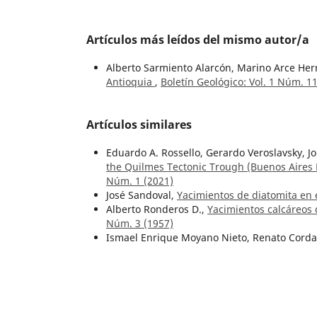
Artículos más leídos del mismo autor/a
Alberto Sarmiento Alarcón, Marino Arce Her
Antioquia
,
Boletín Geológico: Vol. 1 Núm. 1
Artículos similares
Eduardo A. Rossello, Gerardo Veroslavsky, J
the Quilmes Tectonic Trough (Buenos Aires 
Núm. 1 (2021)
José Sandoval,
Yacimientos de diatomita en 
Alberto Ronderos D.,
Yacimientos calcáreos 
Núm. 3 (1957)
Ismael Enrique Moyano Nieto, Renato Corda
Oscar Eduardo Rojas Sarmiento, Manuel Fer
Salamanca Saavedra, Gloria Prieto Rincón,
I
evaluation in Colombia: Examples from the
(2020)
Elkin Molina Echavarría,
Informe preliminar