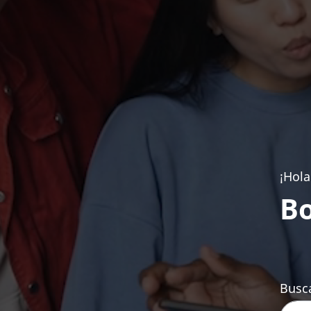
¡Hola
Bo
Busca