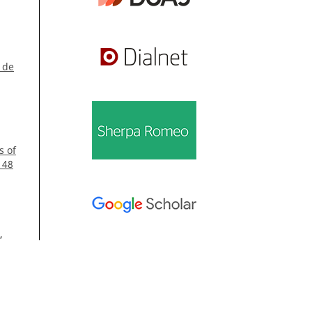
 de
s of
 48
,
e
ial
Información
46
Para lectores/as
as,
Para autores/as