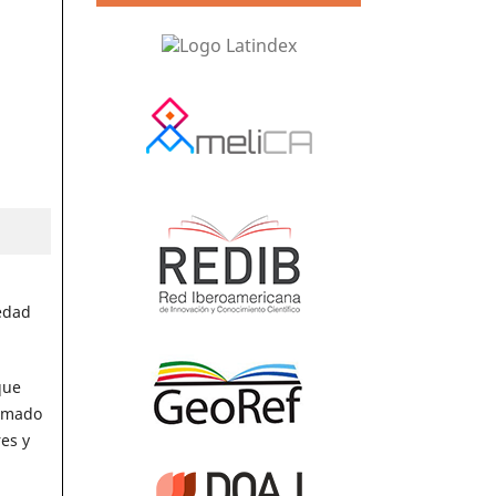
vedad
que
lamado
es y