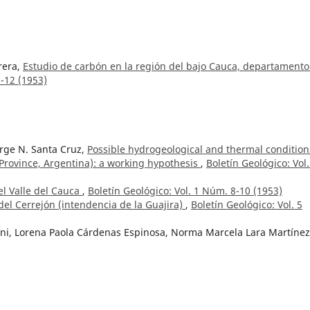
rera,
Estudio de carbón en la región del bajo Cauca, departamento
1-12 (1953)
orge N. Santa Cruz,
Possible hydrogeological and thermal condition
Province, Argentina): a working hypothesis
,
Boletín Geológico: Vol.
el Valle del Cauca
,
Boletín Geológico: Vol. 1 Núm. 8-10 (1953)
del Cerrejón (intendencia de la Guajira)
,
Boletín Geológico: Vol. 5
ni, Lorena Paola Cárdenas Espinosa, Norma Marcela Lara Martínez
nando Puentes Torres, Diana Lorena Ospina Montes, Andrés Felip
nterpretation of geophysical anomalies for mineral resource potent
 northern Andes and Amazonian regions
,
Boletín Geológico: Núm. 
 sobre las cuencas carboníferas de Boyacá y Cundinamarca (Guadu