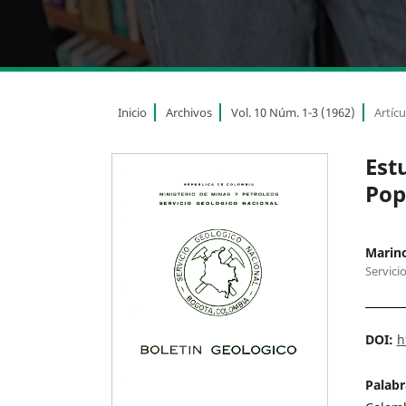
Inicio
Archivos
Vol. 10 Núm. 1-3 (1962)
Artícu
Est
Pop
Marino
Servici
DOI:
h
Palabr