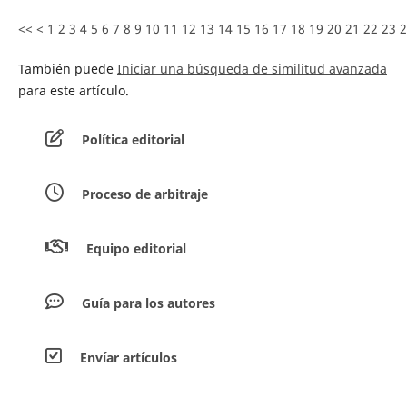
<<
<
1
2
3
4
5
6
7
8
9
10
11
12
13
14
15
16
17
18
19
20
21
22
23
2
También puede
Iniciar una búsqueda de similitud avanzada
para este artículo.
Política editorial
Proceso de arbitraje
Equipo editorial
Guía para los autores
Envíar artículos