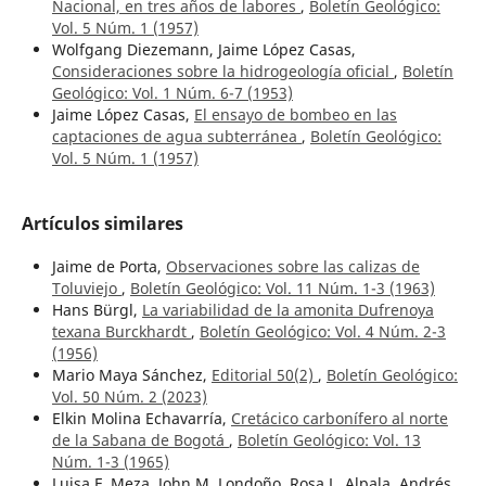
Nacional, en tres años de labores
,
Boletín Geológico:
Vol. 5 Núm. 1 (1957)
Wolfgang Diezemann, Jaime López Casas,
Consideraciones sobre la hidrogeología oficial
,
Boletín
Geológico: Vol. 1 Núm. 6-7 (1953)
Jaime López Casas,
El ensayo de bombeo en las
captaciones de agua subterránea
,
Boletín Geológico:
Vol. 5 Núm. 1 (1957)
Artículos similares
Jaime de Porta,
Observaciones sobre las calizas de
Toluviejo
,
Boletín Geológico: Vol. 11 Núm. 1-3 (1963)
Hans Bürgl,
La variabilidad de la amonita Dufrenoya
texana Burckhardt
,
Boletín Geológico: Vol. 4 Núm. 2-3
(1956)
Mario Maya Sánchez,
Editorial 50(2)
,
Boletín Geológico:
Vol. 50 Núm. 2 (2023)
Elkin Molina Echavarría,
Cretácico carbonífero al norte
de la Sabana de Bogotá
,
Boletín Geológico: Vol. 13
Núm. 1-3 (1965)
Luisa F. Meza, John M. Londoño, Rosa L. Alpala, Andrés