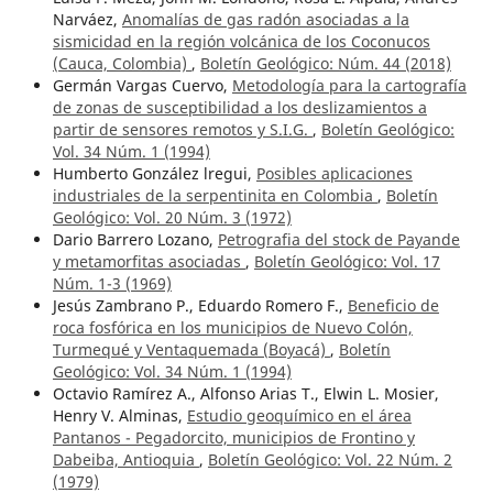
Narváez,
Anomalías de gas radón asociadas a la
sismicidad en la región volcánica de los Coconucos
(Cauca, Colombia)
,
Boletín Geológico: Núm. 44 (2018)
Germán Vargas Cuervo,
Metodología para la cartografía
de zonas de susceptibilidad a los deslizamientos a
partir de sensores remotos y S.I.G.
,
Boletín Geológico:
Vol. 34 Núm. 1 (1994)
Humberto González lregui,
Posibles aplicaciones
industriales de la serpentinita en Colombia
,
Boletín
Geológico: Vol. 20 Núm. 3 (1972)
Dario Barrero Lozano,
Petrografia del stock de Payande
y metamorfitas asociadas
,
Boletín Geológico: Vol. 17
Núm. 1-3 (1969)
Jesús Zambrano P., Eduardo Romero F.,
Beneficio de
roca fosfórica en los municipios de Nuevo Colón,
Turmequé y Ventaquemada (Boyacá)
,
Boletín
Geológico: Vol. 34 Núm. 1 (1994)
Octavio Ramírez A., Alfonso Arias T., Elwin L. Mosier,
Henry V. Alminas,
Estudio geoquímico en el área
Pantanos - Pegadorcito, municipios de Frontino y
Dabeiba, Antioquia
,
Boletín Geológico: Vol. 22 Núm. 2
(1979)