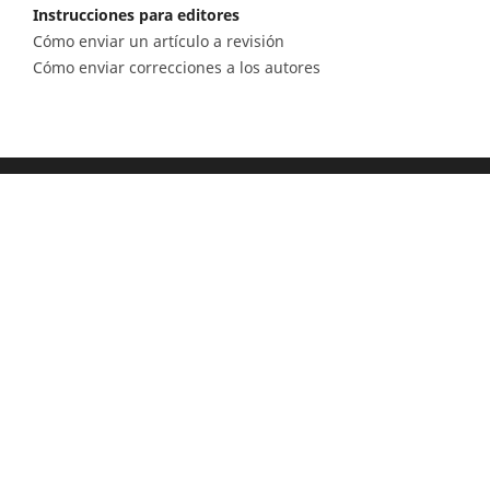
Instrucciones para editores
Cómo enviar un artículo a revisión
Cómo enviar correcciones a los autores
Diagonal 53 n.° 34 - 53, Bogotá D.C. Colombia
Lunes a viernes 8.00 a.m. a 5 p.m. para todas
nuestras sedes
Comité Editorial
(601) 220 0200 - Ext. 3048 |
ceditorial@sgc.gov.co
Teléfono
(601) 220 0200 - (601) 220 0100 - (601) 222 1811
Fáx: (601) 222 07 97