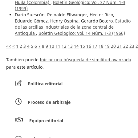
Huila (Colombia)
,
Boletín Geológico: Vol. 37 Núm. 1-3
(1999)
Darío Suescún, Reinaldo Ellwanger, Héctor Rico,
Eduardo Gómez, Henry Ospina, Gerardo Botero,
Estudio
de las arcillas industriales de la zona central de
Antioquia
,
Boletín Geológico: Vol. 14 Núm. 1-3 (1966)
<<
<
1
2
3
4
5
6
7
8
9
10
11
12
13
14
15
16
17
18
19
20
21
22
23
2
También puede
Iniciar una búsqueda de similitud avanzada
para este artículo.
Política editorial
Proceso de arbitraje
Equipo editorial