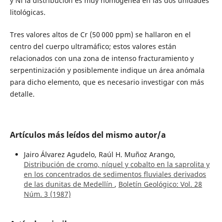
y Ni la distribución es muy homogénea en las dos unidades
litológicas.
Tres valores altos de Cr (50 000 ppm) se hallaron en el
centro del cuerpo ultramáfico; estos valores están
relacionados con una zona de intenso fracturamiento y
serpentinización y posiblemente indique un área anómala
para dicho elemento, que es necesario investigar con más
detalle.
Artículos más leídos del mismo autor/a
Jairo Álvarez Agudelo, Raúl H. Muñoz Arango,
Distribución de cromo, níquel y cobalto en la saprolita y
en los concentrados de sedimentos fluviales derivados
de las dunitas de Medellín
,
Boletín Geológico: Vol. 28
Núm. 3 (1987)