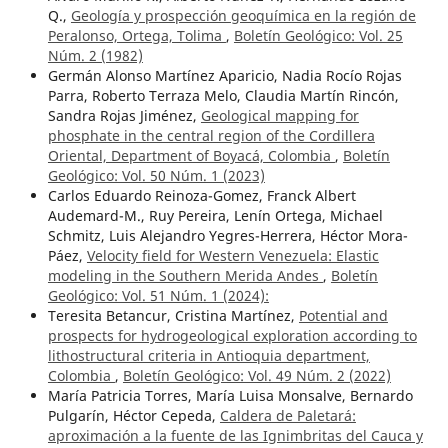
Q.,
Geología y prospección geoquímica en la región de
Peralonso, Ortega, Tolima
,
Boletín Geológico: Vol. 25
Núm. 2 (1982)
Germán Alonso Martínez Aparicio, Nadia Rocío Rojas
Parra, Roberto Terraza Melo, Claudia Martín Rincón,
Sandra Rojas Jiménez,
Geological mapping for
phosphate in the central region of the Cordillera
Oriental, Department of Boyacá, Colombia
,
Boletín
Geológico: Vol. 50 Núm. 1 (2023)
Carlos Eduardo Reinoza-Gomez, Franck Albert
Audemard-M., Ruy Pereira, Lenín Ortega, Michael
Schmitz, Luis Alejandro Yegres-Herrera, Héctor Mora-
Páez,
Velocity field for Western Venezuela: Elastic
modeling in the Southern Merida Andes
,
Boletín
Geológico: Vol. 51 Núm. 1 (2024):
Teresita Betancur, Cristina Martínez,
Potential and
prospects for hydrogeological exploration according to
lithostructural criteria in Antioquia department,
Colombia
,
Boletín Geológico: Vol. 49 Núm. 2 (2022)
María Patricia Torres, María Luisa Monsalve, Bernardo
Pulgarín, Héctor Cepeda,
Caldera de Paletará:
aproximación a la fuente de las Ignimbritas del Cauca y