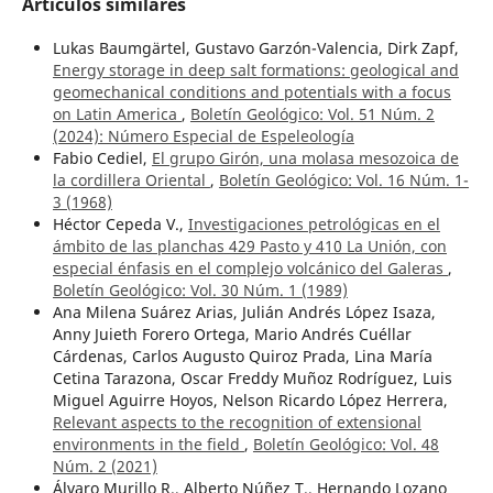
Artículos similares
Lukas Baumgärtel, Gustavo Garzón-Valencia, Dirk Zapf,
Energy storage in deep salt formations: geological and
geomechanical conditions and potentials with a focus
on Latin America
,
Boletín Geológico: Vol. 51 Núm. 2
(2024): Número Especial de Espeleología
Fabio Cediel,
El grupo Girón, una molasa mesozoica de
la cordillera Oriental
,
Boletín Geológico: Vol. 16 Núm. 1-
3 (1968)
Héctor Cepeda V.,
Investigaciones petrológicas en el
ámbito de las planchas 429 Pasto y 410 La Unión, con
especial énfasis en el complejo volcánico del Galeras
,
Boletín Geológico: Vol. 30 Núm. 1 (1989)
Ana Milena Suárez Arias, Julián Andrés López Isaza,
Anny Juieth Forero Ortega, Mario Andrés Cuéllar
Cárdenas, Carlos Augusto Quiroz Prada, Lina María
Cetina Tarazona, Oscar Freddy Muñoz Rodríguez, Luis
Miguel Aguirre Hoyos, Nelson Ricardo López Herrera,
Relevant aspects to the recognition of extensional
environments in the field
,
Boletín Geológico: Vol. 48
Núm. 2 (2021)
Álvaro Murillo R., Alberto Núñez T., Hernando Lozano