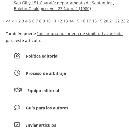
San Gil y 151 Charalá: departamento de Santander
,
Boletín Geológico: Vol. 23 Núm. 2 (1980)
<<
<
1
2
3
4
5
6
7
8
9
10
11
12
13
14
15
16
17
18
19
20
21
22
23
2
También puede
Iniciar una búsqueda de similitud avanzada
para este artículo.
Política editorial
Proceso de arbitraje
Equipo editorial
Guía para los autores
Envíar artículos