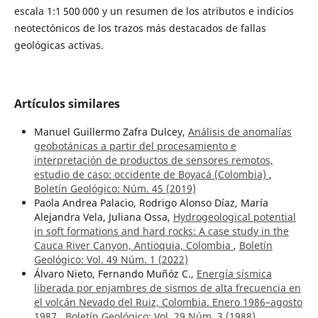
escala 1:1 500 000 y un resumen de los atributos e indicios
neotectónicos de los trazos más destacados de fallas
geológicas activas.
Artículos similares
Manuel Guillermo Zafra Dulcey,
Análisis de anomalías
geobotánicas a partir del procesamiento e
interpretación de productos de sensores remotos,
estudio de caso: occidente de Boyacá (Colombia)
,
Boletín Geológico: Núm. 45 (2019)
Paola Andrea Palacio, Rodrigo Alonso Díaz, María
Alejandra Vela, Juliana Ossa,
Hydrogeological potential
in soft formations and hard rocks: A case study in the
Cauca River Canyon, Antioquia, Colombia
,
Boletín
Geológico: Vol. 49 Núm. 1 (2022)
Álvaro Nieto, Fernando Muñóz C.,
Energía sísmica
liberada por enjambres de sismos de alta frecuencia en
el volcán Nevado del Ruiz, Colombia. Enero 1986–agosto
1987
,
Boletín Geológico: Vol. 29 Núm. 3 (1988)