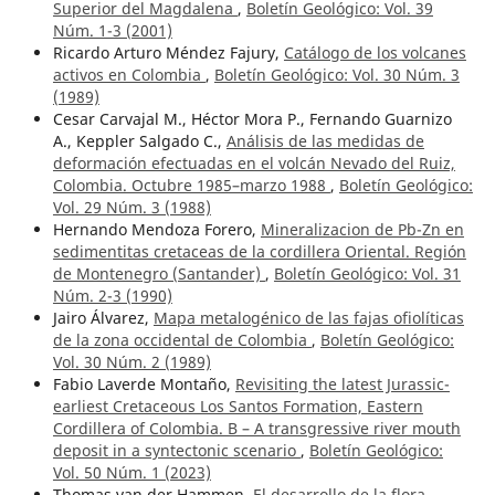
Superior del Magdalena
,
Boletín Geológico: Vol. 39
Núm. 1-3 (2001)
Ricardo Arturo Méndez Fajury,
Catálogo de los volcanes
activos en Colombia
,
Boletín Geológico: Vol. 30 Núm. 3
(1989)
Cesar Carvajal M., Héctor Mora P., Fernando Guarnizo
A., Keppler Salgado C.,
Análisis de las medidas de
deformación efectuadas en el volcán Nevado del Ruiz,
Colombia. Octubre 1985–marzo 1988
,
Boletín Geológico:
Vol. 29 Núm. 3 (1988)
Hernando Mendoza Forero,
Mineralizacion de Pb-Zn en
sedimentitas cretaceas de la cordillera Oriental. Región
de Montenegro (Santander)
,
Boletín Geológico: Vol. 31
Núm. 2-3 (1990)
Jairo Álvarez,
Mapa metalogénico de las fajas ofiolíticas
de la zona occidental de Colombia
,
Boletín Geológico:
Vol. 30 Núm. 2 (1989)
Fabio Laverde Montaño,
Revisiting the latest Jurassic-
earliest Cretaceous Los Santos Formation, Eastern
Cordillera of Colombia. B – A transgressive river mouth
deposit in a syntectonic scenario
,
Boletín Geológico:
Vol. 50 Núm. 1 (2023)
Thomas van der Hammen,
El desarrollo de la flora