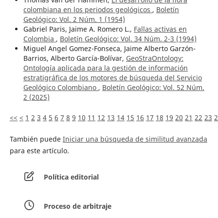
colombiana en los periodos geológicos
,
Boletín
Geológico: Vol. 2 Núm. 1 (1954)
Gabriel Paris, Jaime A. Romero L.,
Fallas activas en
Colombia
,
Boletín Geológico: Vol. 34 Núm. 2-3 (1994)
Miguel Angel Gomez-Fonseca, Jaime Alberto Garzón-
Barrios, Alberto García-Bolívar,
GeoStraOntology:
Ontología aplicada para la gestión de información
estratigráfica de los motores de búsqueda del Servicio
Geológico Colombiano
,
Boletín Geológico: Vol. 52 Núm.
2 (2025)
<<
<
1
2
3
4
5
6
7
8
9
10
11
12
13
14
15
16
17
18
19
20
21
22
23
2
También puede
Iniciar una búsqueda de similitud avanzada
para este artículo.
Política editorial
Proceso de arbitraje