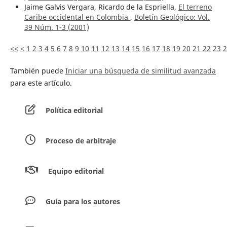
Jaime Galvis Vergara, Ricardo de la Espriella,
El terreno
Caribe occidental en Colombia
,
Boletín Geológico: Vol.
39 Núm. 1-3 (2001)
<<
<
1
2
3
4
5
6
7
8
9
10
11
12
13
14
15
16
17
18
19
20
21
22
23
2
También puede
Iniciar una búsqueda de similitud avanzada
para este artículo.
Política editorial
Proceso de arbitraje
Equipo editorial
Guía para los autores