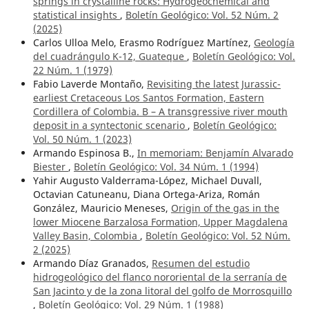
springs in crystalline rocks: Hydrogeochemical and
statistical insights
,
Boletín Geológico: Vol. 52 Núm. 2
(2025)
Carlos Ulloa Melo, Erasmo Rodríguez Martínez,
Geología
del cuadrángulo K-12, Guateque
,
Boletín Geológico: Vol.
22 Núm. 1 (1979)
Fabio Laverde Montaño,
Revisiting the latest Jurassic-
earliest Cretaceous Los Santos Formation, Eastern
Cordillera of Colombia. B – A transgressive river mouth
deposit in a syntectonic scenario
,
Boletín Geológico:
Vol. 50 Núm. 1 (2023)
Armando Espinosa B.,
In memoriam: Benjamín Alvarado
Biester
,
Boletín Geológico: Vol. 34 Núm. 1 (1994)
Yahir Augusto Valderrama-López, Michael Duvall,
Octavian Catuneanu, Diana Ortega-Ariza, Román
González, Mauricio Meneses,
Origin of the gas in the
lower Miocene Barzalosa Formation, Upper Magdalena
Valley Basin, Colombia
,
Boletín Geológico: Vol. 52 Núm.
2 (2025)
Armando Díaz Granados,
Resumen del estudio
hidrogeológico del flanco nororiental de la serranía de
San Jacinto y de la zona litoral del golfo de Morrosquillo
,
Boletín Geológico: Vol. 29 Núm. 1 (1988)