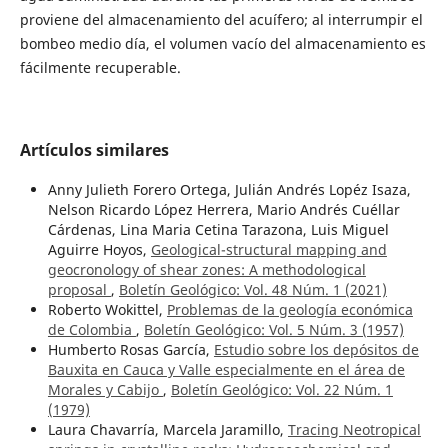
proviene del almacenamiento del acuífero; al interrumpir el
bombeo medio día, el volumen vacío del almacenamiento es
fácilmente recuperable.
Artículos similares
Anny Julieth Forero Ortega, Julián Andrés Lopéz Isaza,
Nelson Ricardo López Herrera, Mario Andrés Cuéllar
Cárdenas, Lina Maria Cetina Tarazona, Luis Miguel
Aguirre Hoyos,
Geological-structural mapping and
geocronology of shear zones: A methodological
proposal
,
Boletín Geológico: Vol. 48 Núm. 1 (2021)
Roberto Wokittel,
Problemas de la geología económica
de Colombia
,
Boletín Geológico: Vol. 5 Núm. 3 (1957)
Humberto Rosas García,
Estudio sobre los depósitos de
Bauxita en Cauca y Valle especialmente en el área de
Morales y Cabijo
,
Boletín Geológico: Vol. 22 Núm. 1
(1979)
Laura Chavarría, Marcela Jaramillo,
Tracing Neotropical