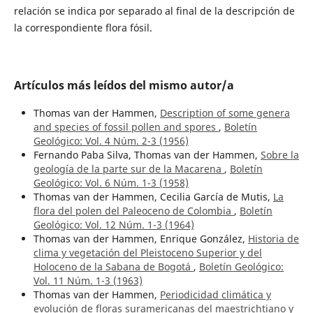
relación se indica por separado al final de la descripción de
la correspondiente flora fósil.
Artículos más leídos del mismo autor/a
Thomas van der Hammen,
Description of some genera
and species of fossil pollen and spores
,
Boletín
Geológico: Vol. 4 Núm. 2-3 (1956)
Fernando Paba Silva, Thomas van der Hammen,
Sobre la
geología de la parte sur de la Macarena
,
Boletín
Geológico: Vol. 6 Núm. 1-3 (1958)
Thomas van der Hammen, Cecilia García de Mutis,
La
flora del polen del Paleoceno de Colombia
,
Boletín
Geológico: Vol. 12 Núm. 1-3 (1964)
Thomas van der Hammen, Enrique González,
Historia de
clima y vegetación del Pleistoceno Superior y del
Holoceno de la Sabana de Bogotá
,
Boletín Geológico:
Vol. 11 Núm. 1-3 (1963)
Thomas van der Hammen,
Periodicidad climática y
evolución de floras suramericanas del maestrichtiano y