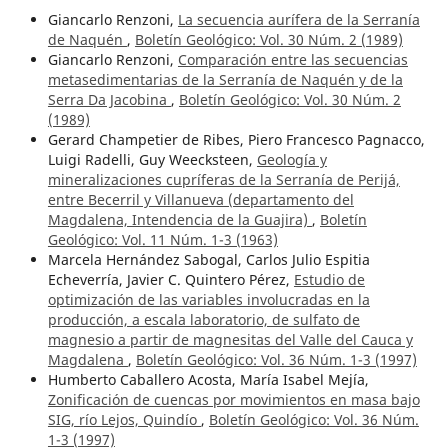
Giancarlo Renzoni,
La secuencia aurífera de la Serranía
de Naquén
,
Boletín Geológico: Vol. 30 Núm. 2 (1989)
Giancarlo Renzoni,
Comparación entre las secuencias
metasedimentarias de la Serranía de Naquén y de la
Serra Da Jacobina
,
Boletín Geológico: Vol. 30 Núm. 2
(1989)
Gerard Champetier de Ribes, Piero Francesco Pagnacco,
Luigi Radelli, Guy Weecksteen,
Geología y
mineralizaciones cupríferas de la Serranía de Perijá,
entre Becerril y Villanueva (departamento del
Magdalena, Intendencia de la Guajira)
,
Boletín
Geológico: Vol. 11 Núm. 1-3 (1963)
Marcela Hernández Sabogal, Carlos Julio Espitia
Echeverría, Javier C. Quintero Pérez,
Estudio de
optimización de las variables involucradas en la
producción, a escala laboratorio, de sulfato de
magnesio a partir de magnesitas del Valle del Cauca y
Magdalena
,
Boletín Geológico: Vol. 36 Núm. 1-3 (1997)
Humberto Caballero Acosta, María Isabel Mejía,
Zonificación de cuencas por movimientos en masa bajo
SIG, río Lejos, Quindío
,
Boletín Geológico: Vol. 36 Núm.
1-3 (1997)