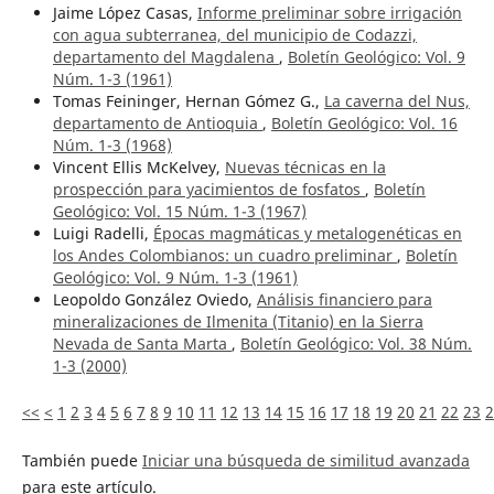
Jaime López Casas,
Informe preliminar sobre irrigación
con agua subterranea, del municipio de Codazzi,
departamento del Magdalena
,
Boletín Geológico: Vol. 9
Núm. 1-3 (1961)
Tomas Feininger, Hernan Gómez G.,
La caverna del Nus,
departamento de Antioquia
,
Boletín Geológico: Vol. 16
Núm. 1-3 (1968)
Vincent Ellis McKelvey,
Nuevas técnicas en la
prospección para yacimientos de fosfatos
,
Boletín
Geológico: Vol. 15 Núm. 1-3 (1967)
Luigi Radelli,
Épocas magmáticas y metalogenéticas en
los Andes Colombianos: un cuadro preliminar
,
Boletín
Geológico: Vol. 9 Núm. 1-3 (1961)
Leopoldo González Oviedo,
Análisis financiero para
mineralizaciones de Ilmenita (Titanio) en la Sierra
Nevada de Santa Marta
,
Boletín Geológico: Vol. 38 Núm.
1-3 (2000)
<<
<
1
2
3
4
5
6
7
8
9
10
11
12
13
14
15
16
17
18
19
20
21
22
23
2
También puede
Iniciar una búsqueda de similitud avanzada
para este artículo.