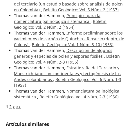
del terciario (un estudio basado sobre análisis de polen
en Colombia)
,
Boletín Geológico: Vol. 5 Núm. 2 (1957)
Thomas van der Hammen,
Principios para la
nomenclatura palinológica sistemática
,
Boletín
Geológico: Vol. 2 Núm. 2 (1954)
Thomas van der Hammen,
Informe preliminar sobre los
yacimientos de carbón de Quinchia - Riosucio (depto. de
Caldas)
,
Boletín Geológico: Vol. 1 Núm. 8-10 (1953)
Thomas van der Hammen,
Descripción de algunos
géneros y especies de polen y esporas fósiles
,
Boletín
Geológico: Vol. 4 Núm. 2-3 (1956)
Thomas van der Hammen,
Estratigrafía del Terciario y
Maestrichtiano con continentales y tectogénesis de los
Andes colombianos
,
Boletín Geológico: Vol. 6 Núm. 1-3
(1958)
Thomas van der Hammen,
Nomenclatura palinológica
sistemática
,
Boletín Geológico: Vol. 4 Núm. 2-3 (1956)
1
2
>
>>
Artículos similares