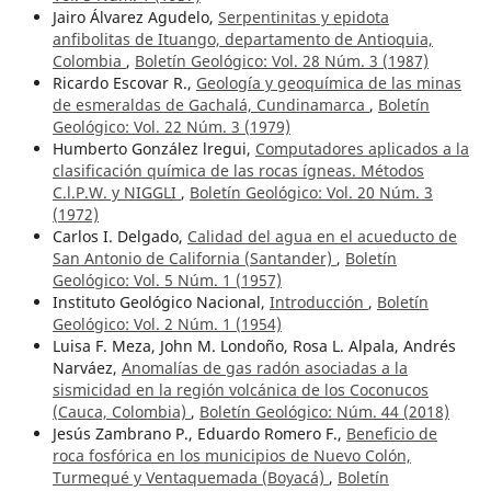
Jairo Álvarez Agudelo,
Serpentinitas y epidota
anfibolitas de Ituango, departamento de Antioquia,
Colombia
,
Boletín Geológico: Vol. 28 Núm. 3 (1987)
Ricardo Escovar R.,
Geología y geoquímica de las minas
de esmeraldas de Gachalá, Cundinamarca
,
Boletín
Geológico: Vol. 22 Núm. 3 (1979)
Humberto González lregui,
Computadores aplicados a la
clasificación química de las rocas ígneas. Métodos
C.l.P.W. y NIGGLI
,
Boletín Geológico: Vol. 20 Núm. 3
(1972)
Carlos I. Delgado,
Calidad del agua en el acueducto de
San Antonio de California (Santander)
,
Boletín
Geológico: Vol. 5 Núm. 1 (1957)
Instituto Geológico Nacional,
Introducción
,
Boletín
Geológico: Vol. 2 Núm. 1 (1954)
Luisa F. Meza, John M. Londoño, Rosa L. Alpala, Andrés
Narváez,
Anomalías de gas radón asociadas a la
sismicidad en la región volcánica de los Coconucos
(Cauca, Colombia)
,
Boletín Geológico: Núm. 44 (2018)
Jesús Zambrano P., Eduardo Romero F.,
Beneficio de
roca fosfórica en los municipios de Nuevo Colón,
Turmequé y Ventaquemada (Boyacá)
,
Boletín