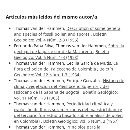
Artículos más leídos del mismo autor/a
Thomas van der Hammen,
Description of some genera
and species of fossil pollen and spores
,
Boletín
Geológico: Vol. 4 Núm. 2-3 (1956)
Fernando Paba Silva, Thomas van der Hammen,
Sobre la
geología de la parte sur de la Macarena
,
Boletín
Geológico: Vol. 6 Núm. 1-3 (1958)
Thomas van der Hammen, Cecilia García de Mutis,
La
flora del polen del Paleoceno de Colombia
,
Boletín
Geológico: Vol. 12 Núm. 1-3 (1964)
Thomas van der Hammen, Enrique González,
Historia de
clima y vegetación del Pleistoceno Superior y del
Holoceno de la Sabana de Bogotá
,
Boletín Geológico:
Vol. 11 Núm. 1-3 (1963)
Thomas van der Hammen,
Periodicidad climática y
evolución de floras suramericanas del maestrichtiano y
del terciario (un estudio basado sobre análisis de polen
en Colombia)
,
Boletín Geológico: Vol. 5 Núm. 2 (1957)
Thomas van der Hammen,
Principios para la