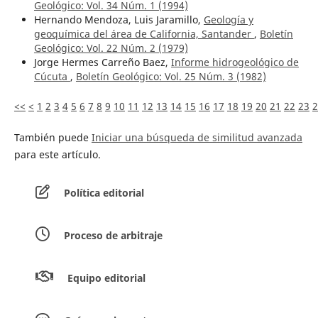
Geológico: Vol. 34 Núm. 1 (1994)
Hernando Mendoza, Luis Jaramillo,
Geología y
geoquímica del área de California, Santander
,
Boletín
Geológico: Vol. 22 Núm. 2 (1979)
Jorge Hermes Carreño Baez,
Informe hidrogeológico de
Cúcuta
,
Boletín Geológico: Vol. 25 Núm. 3 (1982)
<<
<
1
2
3
4
5
6
7
8
9
10
11
12
13
14
15
16
17
18
19
20
21
22
23
2
También puede
Iniciar una búsqueda de similitud avanzada
para este artículo.
Política editorial
Proceso de arbitraje
Equipo editorial