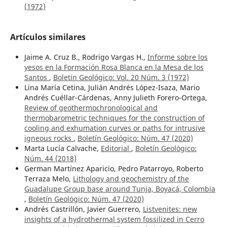
(1972)
Artículos similares
Jaime A. Cruz B., Rodrigo Vargas H.,
Informe sobre los
yesos en la Formación Rosa Blanca en la Mesa de los
Santos
,
Boletín Geológico: Vol. 20 Núm. 3 (1972)
Lina María Cetina, Julián Andrés López-Isaza, Mario
Andrés Cuéllar-Cárdenas, Anny Julieth Forero-Ortega,
Review of geothermochronological and
thermobarometric techniques for the construction of
cooling and exhumation curves or paths for intrusive
igneous rocks
,
Boletín Geológico: Núm. 47 (2020)
Marta Lucía Calvache,
Editorial
,
Boletín Geológico:
Núm. 44 (2018)
German Martínez Aparicio, Pedro Patarroyo, Roberto
Terraza Melo,
Lithology and geochemistry of the
Guadalupe Group base around Tunja, Boyacá, Colombia
,
Boletín Geológico: Núm. 47 (2020)
Andrés Castrillón, Javier Guerrero,
Listvenites: new
insights of a hydrothermal system fossilized in Cerro