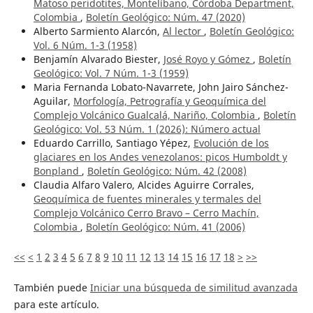
Matoso peridotites, Montelíbano, Córdoba Department,
Colombia
,
Boletín Geológico: Núm. 47 (2020)
Alberto Sarmiento Alarcón,
Al lector
,
Boletín Geológico:
Vol. 6 Núm. 1-3 (1958)
Benjamín Alvarado Biester,
José Royo y Gómez
,
Boletín
Geológico: Vol. 7 Núm. 1-3 (1959)
Maria Fernanda Lobato-Navarrete, John Jairo Sánchez-
Aguilar,
Morfología, Petrografía y Geoquímica del
Complejo Volcánico Gualcalá, Nariño, Colombia
,
Boletín
Geológico: Vol. 53 Núm. 1 (2026): ¨Número actual
Eduardo Carrillo, Santiago Yépez,
Evolución de los
glaciares en los Andes venezolanos: picos Humboldt y
Bonpland
,
Boletín Geológico: Núm. 42 (2008)
Claudia Alfaro Valero, Alcides Aguirre Corrales,
Geoquímica de fuentes minerales y termales del
Complejo Volcánico Cerro Bravo – Cerro Machín,
Colombia
,
Boletín Geológico: Núm. 41 (2006)
<<
<
1
2
3
4
5
6
7
8
9
10
11
12
13
14
15
16
17
18
>
>>
También puede
Iniciar una búsqueda de similitud avanzada
para este artículo.