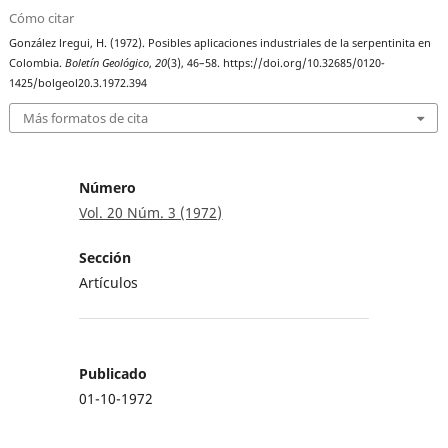
Cómo citar
González lregui, H. (1972). Posibles aplicaciones industriales de la serpentinita en
Colombia.
Boletín Geológico
,
20
(3), 46–58. https://doi.org/10.32685/0120-
1425/bolgeol20.3.1972.394
Más formatos de cita
Número
Vol. 20 Núm. 3 (1972)
Sección
Artículos
Publicado
01-10-1972