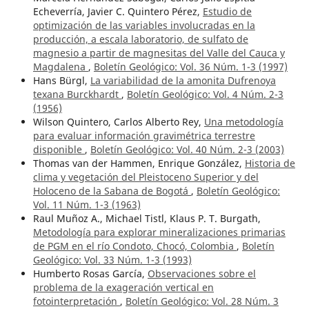
Echeverría, Javier C. Quintero Pérez,
Estudio de
optimización de las variables involucradas en la
producción, a escala laboratorio, de sulfato de
magnesio a partir de magnesitas del Valle del Cauca y
Magdalena
,
Boletín Geológico: Vol. 36 Núm. 1-3 (1997)
Hans Bürgl,
La variabilidad de la amonita Dufrenoya
texana Burckhardt
,
Boletín Geológico: Vol. 4 Núm. 2-3
(1956)
Wilson Quintero, Carlos Alberto Rey,
Una metodología
para evaluar información gravimétrica terrestre
disponible
,
Boletín Geológico: Vol. 40 Núm. 2-3 (2003)
Thomas van der Hammen, Enrique González,
Historia de
clima y vegetación del Pleistoceno Superior y del
Holoceno de la Sabana de Bogotá
,
Boletín Geológico:
Vol. 11 Núm. 1-3 (1963)
Raul Muñoz A., Michael Tistl, Klaus P. T. Burgath,
Metodología para explorar mineralizaciones primarias
de PGM en el río Condoto, Chocó, Colombia
,
Boletín
Geológico: Vol. 33 Núm. 1-3 (1993)
Humberto Rosas García,
Observaciones sobre el
problema de la exageración vertical en
fotointerpretación
,
Boletín Geológico: Vol. 28 Núm. 3