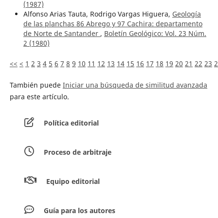
(1987)
Alfonso Arias Tauta, Rodrigo Vargas Higuera,
Geología
de las planchas 86 Abrego y 97 Cachira: departamento
de Norte de Santander
,
Boletín Geológico: Vol. 23 Núm.
2 (1980)
<<
<
1
2
3
4
5
6
7
8
9
10
11
12
13
14
15
16
17
18
19
20
21
22
23
2
También puede
Iniciar una búsqueda de similitud avanzada
para este artículo.
Política editorial
Proceso de arbitraje
Equipo editorial
Guía para los autores