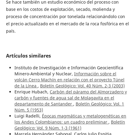
Se hace también un estudio económico del proceso con
base en los costos de explotación, secado, molienda y
proceso de concentración por tonelada relacionándolo con
el precio actualizado en el mercado de la roca fosfórica en el
país.
Artículos similares
Instituto de Investigación e Información Geocientífica
Minero-Ambiental y Nuclear,
Información sobre el
volcán Cerro Machín en relación con el proyecto Túnel
de la Línea
,
Boletín Geológico: Vol. 40 Núm. 2-3 (2003)
Enrique Hubach,
Carbón del páramo del Almorzadero y
carbón y fuentes de agua sal de Molagavita en el
departamento de Santander
,
Boletín Geológico: Vol. 1
Núm. 5 (1953)
Luigi Radelli,
Épocas magmáticas y metalogenéticas en
los Andes Colombianos: un cuadro preliminar
,
Boletín
Geológico: Vol. 9 Núm. 1-3 (1961)
Marcela Hernández Sabogal, Carlos Julio Espitia