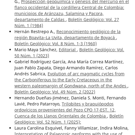
G.,
Prospección geoquímica y génesis del mercurio en el
flanco occidental de la cordillera Central de Colombia:
municipios de Aránzazu, Salamina y Pacora,
departamento de Caldas
,
Boletín Geológico: Vol. 27
Núm. 1 (1984)
Hernán Restrepo A.,
Reconocimiento geológico de la
región Boavita–La Uvita, departamento de Boyacá
,
Boletín Geológico: Vol. 8 Núm. 1-3 (1960)
Mario Maya Sánchez,
Editorial
,
Boletín Geológico: Vol.
50 Núm. 1 (2023)
Gabriel Rodríguez García, Ana María Correa Martínez,
Juan Pablo Zapata, Diego Armando Ramírez, Carlos
Andrés Sabrica,
Evolution of arc magmatic cycles from
the Carboniferous to the Early Cretaceous in the
western paleomargin of Gondwana, north of the Andes
,
Boletín Geológico: Vol. 49 Núm. 2 (2022)
Hernando Dueñas-Jiménez, Daniela S. Monti, Fernando
Lavié, Pedro Patarroyo,
Trilobites y braquiópodos
ordovícicos provenientes del Pozo CPO 17-EST. 12,
Cuenca de los Llanos Orientales de Colombia
,
Boletín
Geológico: Vol. 52 Núm. 1 (2025):
Laura Carolina Esquivel, Fanny Villamizar, Indira Molina,
Interpretation of Palaeozoic geoforms with the use of