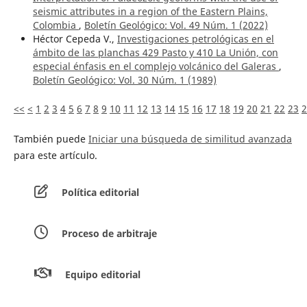
seismic attributes in a region of the Eastern Plains,
Colombia
,
Boletín Geológico: Vol. 49 Núm. 1 (2022)
Héctor Cepeda V.,
Investigaciones petrológicas en el
ámbito de las planchas 429 Pasto y 410 La Unión, con
especial énfasis en el complejo volcánico del Galeras
,
Boletín Geológico: Vol. 30 Núm. 1 (1989)
<<
<
1
2
3
4
5
6
7
8
9
10
11
12
13
14
15
16
17
18
19
20
21
22
23
2
También puede
Iniciar una búsqueda de similitud avanzada
para este artículo.
Política editorial
Proceso de arbitraje
Equipo editorial