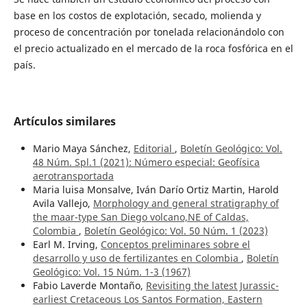
base en los costos de explotación, secado, molienda y
proceso de concentración por tonelada relacionándolo con
el precio actualizado en el mercado de la roca fosfórica en el
país.
Artículos similares
Mario Maya Sánchez,
Editorial
,
Boletín Geológico: Vol.
48 Núm. Spl.1 (2021): Número especial: Geofísica
aerotransportada
Maria luisa Monsalve, Iván Darío Ortiz Martin, Harold
Avila Vallejo,
Morphology and general stratigraphy of
the maar-type San Diego volcano,NE of Caldas,
Colombia
,
Boletín Geológico: Vol. 50 Núm. 1 (2023)
Earl M. Irving,
Conceptos preliminares sobre el
desarrollo y uso de fertilizantes en Colombia
,
Boletín
Geológico: Vol. 15 Núm. 1-3 (1967)
Fabio Laverde Montaño,
Revisiting the latest Jurassic-
earliest Cretaceous Los Santos Formation, Eastern