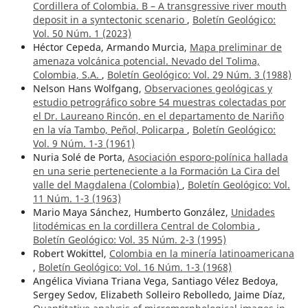
Cordillera of Colombia. B – A transgressive river mouth
deposit in a syntectonic scenario
,
Boletín Geológico:
Vol. 50 Núm. 1 (2023)
Héctor Cepeda, Armando Murcia,
Mapa preliminar de
amenaza volcánica potencial. Nevado del Tolima,
Colombia, S.A.
,
Boletín Geológico: Vol. 29 Núm. 3 (1988)
Nelson Hans Wolfgang,
Observaciones geológicas y
estudio petrográfico sobre 54 muestras colectadas por
el Dr. Laureano Rincón, en el departamento de Nariño
en la vía Tambo, Peñol, Policarpa
,
Boletín Geológico:
Vol. 9 Núm. 1-3 (1961)
Nuria Solé de Porta,
Asociación esporo-polínica hallada
en una serie perteneciente a la Formación La Cira del
valle del Magdalena (Colombia)
,
Boletín Geológico: Vol.
11 Núm. 1-3 (1963)
Mario Maya Sánchez, Humberto González,
Unidades
litodémicas en la cordillera Central de Colombia
,
Boletín Geológico: Vol. 35 Núm. 2-3 (1995)
Robert Wokittel,
Colombia en la minería latinoamericana
,
Boletín Geológico: Vol. 16 Núm. 1-3 (1968)
Angélica Viviana Triana Vega, Santiago Vélez Bedoya,
Sergey Sedov, Elizabeth Solleiro Rebolledo, Jaime Díaz,