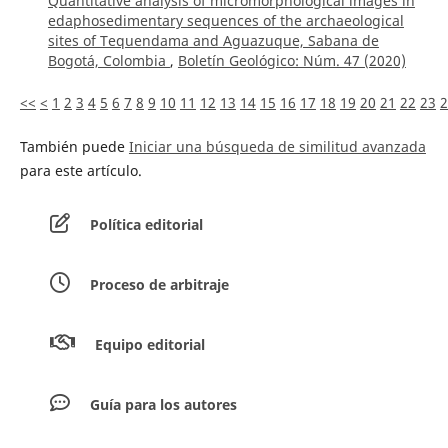
Quantitative analysis of micromorphological images in
edaphosedimentary sequences of the archaeological
sites of Tequendama and Aguazuque, Sabana de
Bogotá, Colombia
,
Boletín Geológico: Núm. 47 (2020)
<<
<
1
2
3
4
5
6
7
8
9
10
11
12
13
14
15
16
17
18
19
20
21
22
23
2
También puede
Iniciar una búsqueda de similitud avanzada
para este artículo.
Política editorial
Proceso de arbitraje
Equipo editorial
Guía para los autores