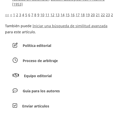
(1953)
<<
<
1
2
3
4
5
6
7
8
9
10
11
12
13
14
15
16
17
18
19
20
21
22
23
2
También puede
Iniciar una búsqueda de similitud avanzada
para este artículo.
Política editorial
Proceso de arbitraje
Equipo editorial
Guía para los autores
Envíar artículos