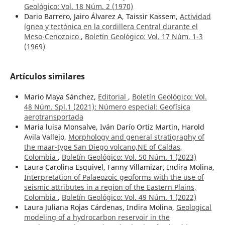
Geológico: Vol. 18 Núm. 2 (1970)
Dario Barrero, Jairo Álvarez A, Taissir Kassem,
Actividad
ígnea y tectónica en la cordillera Central durante el
Meso-Cenozoico
,
Boletín Geológico: Vol. 17 Núm. 1-3
(1969)
Artículos similares
Mario Maya Sánchez,
Editorial
,
Boletín Geológico: Vol.
48 Núm. Spl.1 (2021): Número especial: Geofísica
aerotransportada
Maria luisa Monsalve, Iván Darío Ortiz Martin, Harold
Avila Vallejo,
Morphology and general stratigraphy of
the maar-type San Diego volcano,NE of Caldas,
Colombia
,
Boletín Geológico: Vol. 50 Núm. 1 (2023)
Laura Carolina Esquivel, Fanny Villamizar, Indira Molina,
Interpretation of Palaeozoic geoforms with the use of
seismic attributes in a region of the Eastern Plains,
Colombia
,
Boletín Geológico: Vol. 49 Núm. 1 (2022)
Laura Juliana Rojas Cárdenas, Indira Molina,
Geological
modeling of a hydrocarbon reservoir in the