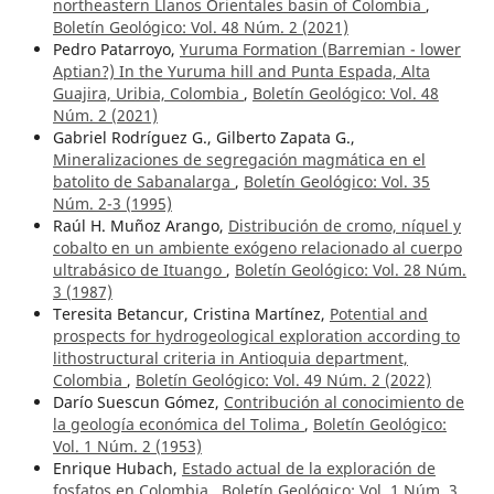
northeastern Llanos Orientales basin of Colombia
,
Boletín Geológico: Vol. 48 Núm. 2 (2021)
Pedro Patarroyo,
Yuruma Formation (Barremian - lower
Aptian?) In the Yuruma hill and Punta Espada, Alta
Guajira, Uribia, Colombia
,
Boletín Geológico: Vol. 48
Núm. 2 (2021)
Gabriel Rodríguez G., Gilberto Zapata G.,
Mineralizaciones de segregación magmática en el
batolito de Sabanalarga
,
Boletín Geológico: Vol. 35
Núm. 2-3 (1995)
Raúl H. Muñoz Arango,
Distribución de cromo, níquel y
cobalto en un ambiente exógeno relacionado al cuerpo
ultrabásico de Ituango
,
Boletín Geológico: Vol. 28 Núm.
3 (1987)
Teresita Betancur, Cristina Martínez,
Potential and
prospects for hydrogeological exploration according to
lithostructural criteria in Antioquia department,
Colombia
,
Boletín Geológico: Vol. 49 Núm. 2 (2022)
Darío Suescun Gómez,
Contribución al conocimiento de
la geología económica del Tolima
,
Boletín Geológico:
Vol. 1 Núm. 2 (1953)
Enrique Hubach,
Estado actual de la exploración de
fosfatos en Colombia
,
Boletín Geológico: Vol. 1 Núm. 3