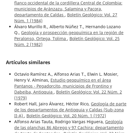
flanco occidental de la cordillera Central de Colombia:
municipios de Aránzazu, Salamina y Pacora,
departamento de Caldas
,
Boletín Geológico: Vol. 27
Núm. 1 (1984)
Álvaro Murillo R., Alberto Núñez T., Hernando Lozano
Q.,
Geología y prospección geoquímica en la región de
Peralonso, Ortega, Tolima
,
Boletín Geológico: Vol. 25
Núm. 2 (1982)
Artículos similares
Octavio Ramírez A., Alfonso Arias T., Elwin L. Mosier,
Henry V. Alminas,
Estudio geoquímico en el área
Pantanos - Pegadorcito, municipios de Frontino y
Dabeiba, Antioquia
,
Boletín Geológico: Vol. 22 Núm. 2
(1979)
Robert Hall, Jairo Álvarez, Héctor Rico,
Geología de parte
de los departamentos de Antioquia y Caldas (Sub-zona
II-A)
,
Boletín Geológico: Vol. 20 Núm. 1 (1972)
Alfonso Arias Tauta, Rodrigo Vargas Higuera,
Geología
de las planchas 86 Abrego y 97 Cachira: departamento