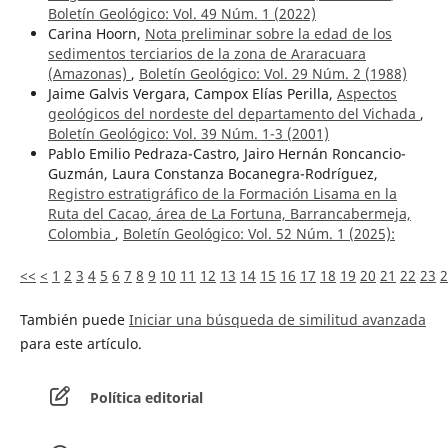
Boletín Geológico: Vol. 49 Núm. 1 (2022)
Carina Hoorn,
Nota preliminar sobre la edad de los
sedimentos terciarios de la zona de Araracuara
(Amazonas)
,
Boletín Geológico: Vol. 29 Núm. 2 (1988)
Jaime Galvis Vergara, Campox Elías Perilla,
Aspectos
geológicos del nordeste del departamento del Vichada
,
Boletín Geológico: Vol. 39 Núm. 1-3 (2001)
Pablo Emilio Pedraza-Castro, Jairo Hernán Roncancio-
Guzmán, Laura Constanza Bocanegra-Rodríguez,
Registro estratigráfico de la Formación Lisama en la
Ruta del Cacao, área de La Fortuna, Barrancabermeja,
Colombia
,
Boletín Geológico: Vol. 52 Núm. 1 (2025):
<<
<
1
2
3
4
5
6
7
8
9
10
11
12
13
14
15
16
17
18
19
20
21
22
23
2
También puede
Iniciar una búsqueda de similitud avanzada
para este artículo.
Política editorial