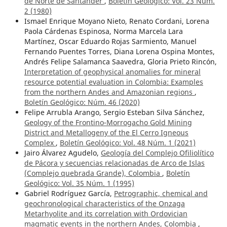
de Norte de Santander
,
Boletín Geológico: Vol. 23 Núm.
2 (1980)
Ismael Enrique Moyano Nieto, Renato Cordani, Lorena
Paola Cárdenas Espinosa, Norma Marcela Lara
Martínez, Oscar Eduardo Rojas Sarmiento, Manuel
Fernando Puentes Torres, Diana Lorena Ospina Montes,
Andrés Felipe Salamanca Saavedra, Gloria Prieto Rincón,
Interpretation of geophysical anomalies for mineral
resource potential evaluation in Colombia: Examples
from the northern Andes and Amazonian regions
,
Boletín Geológico: Núm. 46 (2020)
Felipe Arrubla Arango, Sergio Esteban Silva Sánchez,
Geology of the Frontino-Morrogacho Gold Mining
District and Metallogeny of the El Cerro Igneous
Complex
,
Boletín Geológico: Vol. 48 Núm. 1 (2021)
Jairo Álvarez Agudelo,
Geología del Complejo Ofiliolítico
de Pácora y secuencias relacionadas de Arco de Islas
(Complejo quebrada Grande), Colombia
,
Boletín
Geológico: Vol. 35 Núm. 1 (1995)
Gabriel Rodríguez García,
Petrographic, chemical and
geochronological characteristics of the Onzaga
Metarhyolite and its correlation with Ordovician
magmatic events in the northern Andes, Colombia
,