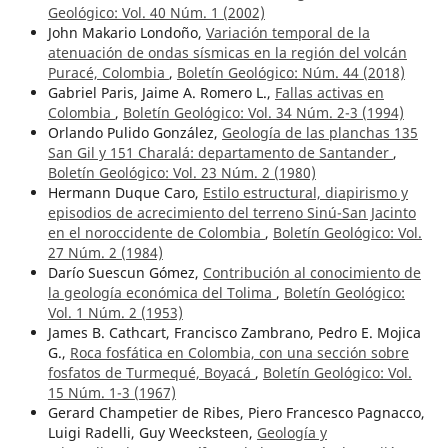
Geológico: Vol. 40 Núm. 1 (2002)
John Makario Londoño,
Variación temporal de la
atenuación de ondas sísmicas en la región del volcán
Puracé, Colombia
,
Boletín Geológico: Núm. 44 (2018)
Gabriel Paris, Jaime A. Romero L.,
Fallas activas en
Colombia
,
Boletín Geológico: Vol. 34 Núm. 2-3 (1994)
Orlando Pulido González,
Geología de las planchas 135
San Gil y 151 Charalá: departamento de Santander
,
Boletín Geológico: Vol. 23 Núm. 2 (1980)
Hermann Duque Caro,
Estilo estructural, diapirismo y
episodios de acrecimiento del terreno Sinú-San Jacinto
en el noroccidente de Colombia
,
Boletín Geológico: Vol.
27 Núm. 2 (1984)
Darío Suescun Gómez,
Contribución al conocimiento de
la geología económica del Tolima
,
Boletín Geológico:
Vol. 1 Núm. 2 (1953)
James B. Cathcart, Francisco Zambrano, Pedro E. Mojica
G.,
Roca fosfática en Colombia, con una sección sobre
fosfatos de Turmequé, Boyacá
,
Boletín Geológico: Vol.
15 Núm. 1-3 (1967)
Gerard Champetier de Ribes, Piero Francesco Pagnacco,
Luigi Radelli, Guy Weecksteen,
Geología y