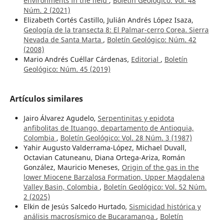
environments in the field
,
Boletín Geológico: Vol. 48
Núm. 2 (2021)
Elizabeth Cortés Castillo, Julián Andrés López Isaza,
Geología de la transecta 8: El Palmar-cerro Corea. Sierra
Nevada de Santa Marta
,
Boletín Geológico: Núm. 42
(2008)
Mario Andrés Cuéllar Cárdenas,
Editorial
,
Boletín
Geológico: Núm. 45 (2019)
Artículos similares
Jairo Álvarez Agudelo,
Serpentinitas y epidota
anfibolitas de Ituango, departamento de Antioquia,
Colombia
,
Boletín Geológico: Vol. 28 Núm. 3 (1987)
Yahir Augusto Valderrama-López, Michael Duvall,
Octavian Catuneanu, Diana Ortega-Ariza, Román
González, Mauricio Meneses,
Origin of the gas in the
lower Miocene Barzalosa Formation, Upper Magdalena
Valley Basin, Colombia
,
Boletín Geológico: Vol. 52 Núm.
2 (2025)
Elkin de Jesús Salcedo Hurtado,
Sismicidad histórica y
análisis macrosísmico de Bucaramanga
,
Boletín