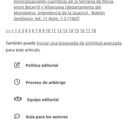
mineralizaciones cupríferas de la Serranía de Perijá,
entre Becerril y Villanueva (departamento del
Magdalena, Intendencia de la Guajira)
,
Boletín
Geológico: Vol. 11 Núm. 1-3 (1963)
<<
<
1
2
3
4
5
6
7
8
9
10
11
12
13
14
15
16
17
18
También puede
Iniciar una búsqueda de similitud avanzada
para este artículo.
Política editorial
Proceso de arbitraje
Equipo editorial
Guía para los autores