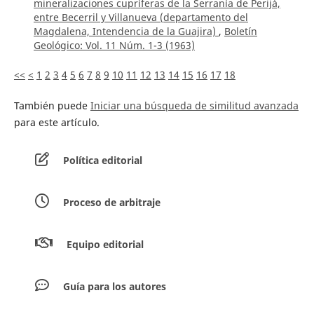
mineralizaciones cupríferas de la Serranía de Perijá,
entre Becerril y Villanueva (departamento del
Magdalena, Intendencia de la Guajira)
,
Boletín
Geológico: Vol. 11 Núm. 1-3 (1963)
<<
<
1
2
3
4
5
6
7
8
9
10
11
12
13
14
15
16
17
18
También puede
Iniciar una búsqueda de similitud avanzada
para este artículo.
Política editorial
Proceso de arbitraje
Equipo editorial
Guía para los autores