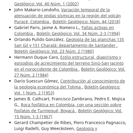
Geológico: Vol. 40 Núm. 1 (2002)
John Makario Londoño,
Variación temporal de la
atenuación de ondas sísmicas en la región del volcán
Puracé, Colombia
,
Boletín Geológico: Núm. 44 (2018)
Gabriel Paris, Jaime A. Romero L.,
Fallas activas en
Colombia
,
Boletín Geológico: Vol. 34 Núm. 2-3 (1994)
Orlando Pulido González,
Geología de las planchas 135
San Gil y 151 Charalá: departamento de Santander
,
Boletín Geológico: Vol. 23 Núm. 2 (1980)
Hermann Duque Caro,
Estilo estructural, diapirismo y
episodios de acrecimiento del terreno Sinú-San Jacinto
en el noroccidente de Colombia
,
Boletín Geológico: Vol.
27 Núm. 2 (1984)
Darío Suescun Gómez,
Contribución al conocimiento de
la geología económica del Tolima
,
Boletín Geológico:
Vol. 1 Núm. 2 (1953)
James B. Cathcart, Francisco Zambrano, Pedro E. Mojica
G.,
Roca fosfática en Colombia, con una sección sobre
fosfatos de Turmequé, Boyacá
,
Boletín Geológico: Vol.
15 Núm. 1-3 (1967)
Gerard Champetier de Ribes, Piero Francesco Pagnacco,
Luigi Radelli, Guy Weecksteen,
Geología y