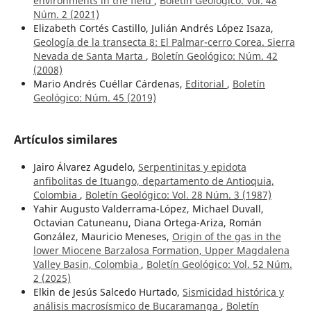
environments in the field
,
Boletín Geológico: Vol. 48
Núm. 2 (2021)
Elizabeth Cortés Castillo, Julián Andrés López Isaza,
Geología de la transecta 8: El Palmar-cerro Corea. Sierra
Nevada de Santa Marta
,
Boletín Geológico: Núm. 42
(2008)
Mario Andrés Cuéllar Cárdenas,
Editorial
,
Boletín
Geológico: Núm. 45 (2019)
Artículos similares
Jairo Álvarez Agudelo,
Serpentinitas y epidota
anfibolitas de Ituango, departamento de Antioquia,
Colombia
,
Boletín Geológico: Vol. 28 Núm. 3 (1987)
Yahir Augusto Valderrama-López, Michael Duvall,
Octavian Catuneanu, Diana Ortega-Ariza, Román
González, Mauricio Meneses,
Origin of the gas in the
lower Miocene Barzalosa Formation, Upper Magdalena
Valley Basin, Colombia
,
Boletín Geológico: Vol. 52 Núm.
2 (2025)
Elkin de Jesús Salcedo Hurtado,
Sismicidad histórica y
análisis macrosísmico de Bucaramanga
,
Boletín