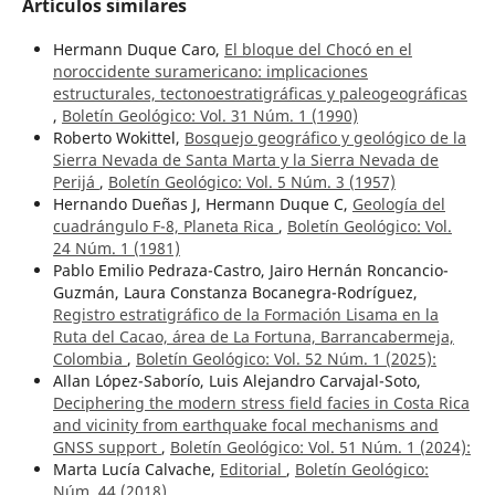
Artículos similares
Hermann Duque Caro,
El bloque del Chocó en el
noroccidente suramericano: implicaciones
estructurales, tectonoestratigráficas y paleogeográficas
,
Boletín Geológico: Vol. 31 Núm. 1 (1990)
Roberto Wokittel,
Bosquejo geográfico y geológico de la
Sierra Nevada de Santa Marta y la Sierra Nevada de
Perijá
,
Boletín Geológico: Vol. 5 Núm. 3 (1957)
Hernando Dueñas J, Hermann Duque C,
Geología del
cuadrángulo F-8, Planeta Rica
,
Boletín Geológico: Vol.
24 Núm. 1 (1981)
Pablo Emilio Pedraza-Castro, Jairo Hernán Roncancio-
Guzmán, Laura Constanza Bocanegra-Rodríguez,
Registro estratigráfico de la Formación Lisama en la
Ruta del Cacao, área de La Fortuna, Barrancabermeja,
Colombia
,
Boletín Geológico: Vol. 52 Núm. 1 (2025):
Allan López-Saborío, Luis Alejandro Carvajal-Soto,
Deciphering the modern stress field facies in Costa Rica
and vicinity from earthquake focal mechanisms and
GNSS support
,
Boletín Geológico: Vol. 51 Núm. 1 (2024):
Marta Lucía Calvache,
Editorial
,
Boletín Geológico:
Núm. 44 (2018)