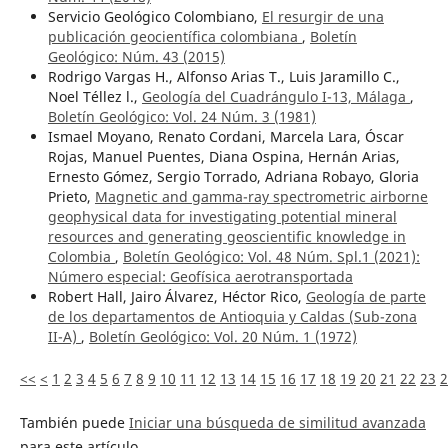
Servicio Geológico Colombiano,
El resurgir de una
publicación geocientífica colombiana
,
Boletín
Geológico: Núm. 43 (2015)
Rodrigo Vargas H., Alfonso Arias T., Luis Jaramillo C.,
Noel Téllez l.,
Geología del Cuadrángulo I-13, Málaga
,
Boletín Geológico: Vol. 24 Núm. 3 (1981)
Ismael Moyano, Renato Cordani, Marcela Lara, Óscar
Rojas, Manuel Puentes, Diana Ospina, Hernán Arias,
Ernesto Gómez, Sergio Torrado, Adriana Robayo, Gloria
Prieto,
Magnetic and gamma-ray spectrometric airborne
geophysical data for investigating potential mineral
resources and generating geoscientific knowledge in
Colombia
,
Boletín Geológico: Vol. 48 Núm. Spl.1 (2021):
Número especial: Geofísica aerotransportada
Robert Hall, Jairo Álvarez, Héctor Rico,
Geología de parte
de los departamentos de Antioquia y Caldas (Sub-zona
II-A)
,
Boletín Geológico: Vol. 20 Núm. 1 (1972)
<<
<
1
2
3
4
5
6
7
8
9
10
11
12
13
14
15
16
17
18
19
20
21
22
23
2
También puede
Iniciar una búsqueda de similitud avanzada
para este artículo.