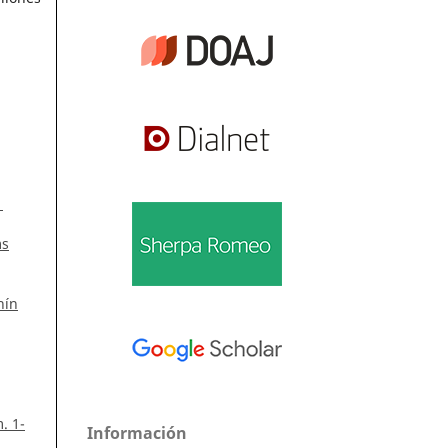
1
ms
hín
. 1-
Información