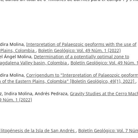
ndira Molina,
Interpretation of Palaeozoic geoforms with the use of
n Plains, Colombia
,
Boletín Geológico: Vol. 49 Núm. 1 (2022)
el Ángel Molina,
Determination of a potentially optimal zone to
Magdalena Valley basin, Colombia
,
Boletín Geológico: Vol. 49 Núm. 
ndira Molina,
Corrigendum to “Interpretation of Palaeozoic geofor
n of the Eastern Plains, Colombia” [Boletín Geológico, 49(1), 2022]
,
z, Indira Molina, Andrés Pedraza,
Gravity Studies at the Cerro Mac
49 Núm. 1 (2022)
y litogénesis de la Isla de San Andrés
,
Boletín Geológico: Vol. 7 Núm