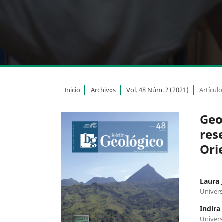
Inicio
Archivos
Vol. 48 Núm. 2 (2021)
Artícul
Geo
res
Ori
Laura 
Univers
Indira
Univers