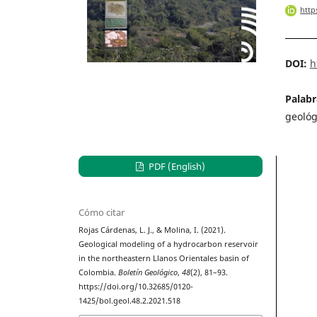
http
DOI:
h
Palabr
geológi
PDF (English)
Cómo citar
Rojas Cárdenas, L. J., & Molina, I. (2021).
Geological modeling of a hydrocarbon reservoir
in the northeastern Llanos Orientales basin of
Colombia.
Boletín Geológico
,
48
(2), 81–93.
https://doi.org/10.32685/0120-
1425/bol.geol.48.2.2021.518