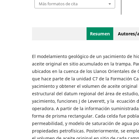
Más formatos de cita
Resumen
Autores/
El modelamiento geológico de un yacimiento de hid
aceite original en sitio acumulado en la trampa. P
ubicados en la cuenca de los Llanos Orientales de
que hace parte de la unidad C7 de la Formación Carb
yacimiento y obtener el volumen de aceite original e
estructural del datum regional del área de estudio,
yacimiento, funciones J de Leverett, y la ecuación
operadora. A partir de la información suministrada
forma de prisma rectangular. Cada celda fue poblad
permeabilidad, y modelo de saturación de agua por
propiedades petrofísicas. Posteriormente, se emple
el volumen de aceite original en sitio de cada cam