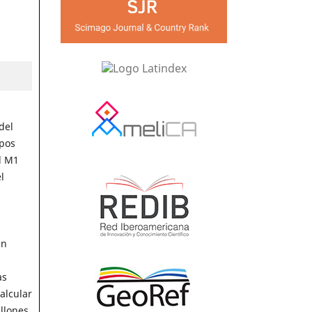
del
mpos
l M1
l
en
as
alcular
llones