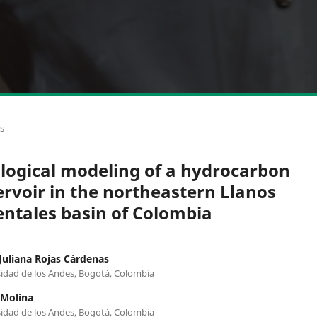
os
logical modeling of a hydrocarbon
ervoir in the northeastern Llanos
entales basin of Colombia
Juliana Rojas Cárdenas
idad de los Andes, Bogotá, Colombia
 Molina
idad de los Andes, Bogotá, Colombia