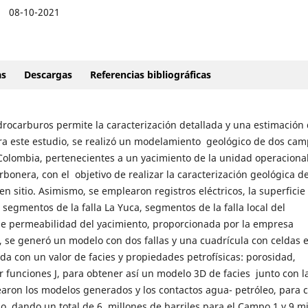
08-10-2021
as
Descargas
Referencias bibliográficas
rocarburos permite la caracterización detallada y una estimación 
ara este estudio, se realizó un modelamiento geológico de dos ca
 Colombia, pertenecientes a un yacimiento de la unidad operaciona
onera, con el objetivo de realizar la caracterización geológica de
n sitio. Asimismo, se emplearon registros eléctricos, la superficie
 segmentos de la falla La Yuca, segmentos de la falla local del
 de permeabilidad del yacimiento, proporcionada por la empresa
, se generó un modelo con dos fallas y una cuadrícula con celdas 
a con un valor de facies y propiedades petrofísicas: porosidad,
 funciones J, para obtener así un modelo 3D de facies junto con l
aron los modelos generados y los contactos agua- petróleo, para c
po, dando un total de 6 millones de barriles para el Campo 1 y 9 mi