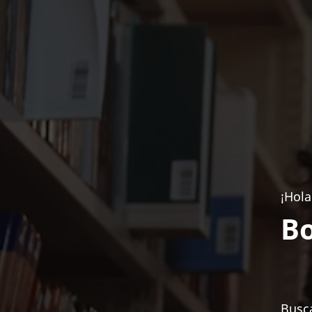
¡Hola
Bo
Busca