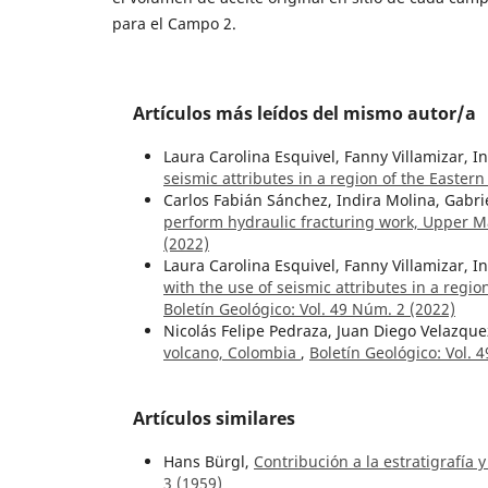
para el Campo 2.
Artículos más leídos del mismo autor/a
Laura Carolina Esquivel, Fanny Villamizar, I
seismic attributes in a region of the Easter
Carlos Fabián Sánchez, Indira Molina, Gabri
perform hydraulic fracturing work, Upper 
(2022)
Laura Carolina Esquivel, Fanny Villamizar, I
with the use of seismic attributes in a regio
Boletín Geológico: Vol. 49 Núm. 2 (2022)
Nicolás Felipe Pedraza, Juan Diego Velazque
volcano, Colombia
,
Boletín Geológico: Vol. 
Artículos similares
Hans Bürgl,
Contribución a la estratigrafía 
3 (1959)