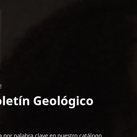
!
letín Geológico
 por palabra clave en nuestro catálogo.