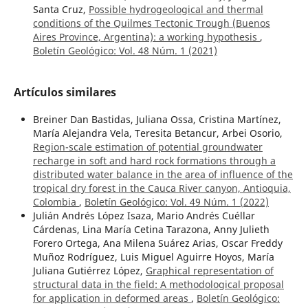
Santa Cruz,
Possible hydrogeological and thermal
conditions of the Quilmes Tectonic Trough (Buenos
Aires Province, Argentina): a working hypothesis
,
Boletín Geológico: Vol. 48 Núm. 1 (2021)
Artículos similares
Breiner Dan Bastidas, Juliana Ossa, Cristina Martínez,
María Alejandra Vela, Teresita Betancur, Arbei Osorio,
Region-scale estimation of potential groundwater
recharge in soft and hard rock formations through a
distributed water balance in the area of influence of the
tropical dry forest in the Cauca River canyon, Antioquia,
Colombia
,
Boletín Geológico: Vol. 49 Núm. 1 (2022)
Julián Andrés López Isaza, Mario Andrés Cuéllar
Cárdenas, Lina María Cetina Tarazona, Anny Julieth
Forero Ortega, Ana Milena Suárez Arias, Oscar Freddy
Muñoz Rodríguez, Luis Miguel Aguirre Hoyos, María
Juliana Gutiérrez López,
Graphical representation of
structural data in the field: A methodological proposal
for application in deformed areas
,
Boletín Geológico: