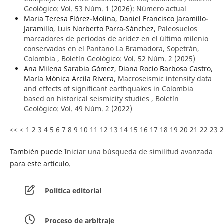
Geológico: Vol. 53 Núm. 1 (2026): ¨Número actual
Maria Teresa Flórez-Molina, Daniel Francisco Jaramillo-
Jaramillo, Luis Norberto Parra-Sánchez,
Paleosuelos
marcadores de periodos de aridez en el último milenio
conservados en el Pantano La Bramadora, Sopetrán,
Colombia
,
Boletín Geológico: Vol. 52 Núm. 2 (2025)
Ana Milena Sarabia Gómez, Diana Rocío Barbosa Castro,
María Mónica Arcila Rivera,
Macroseismic intensity data
and effects of significant earthquakes in Colombia
based on historical seismicity studies
,
Boletín
Geológico: Vol. 49 Núm. 2 (2022)
<<
<
1
2
3
4
5
6
7
8
9
10
11
12
13
14
15
16
17
18
19
20
21
22
23
2
También puede
Iniciar una búsqueda de similitud avanzada
para este artículo.
Política editorial
Proceso de arbitraje