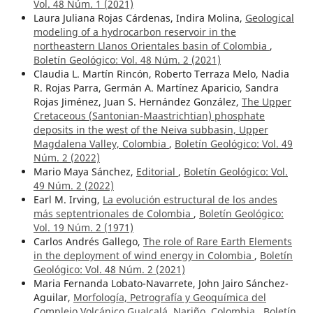
Vol. 48 Núm. 1 (2021)
Laura Juliana Rojas Cárdenas, Indira Molina,
Geological
modeling of a hydrocarbon reservoir in the
northeastern Llanos Orientales basin of Colombia
,
Boletín Geológico: Vol. 48 Núm. 2 (2021)
Claudia L. Martín Rincón, Roberto Terraza Melo, Nadia
R. Rojas Parra, Germán A. Martínez Aparicio, Sandra
Rojas Jiménez, Juan S. Hernández González,
The Upper
Cretaceous (Santonian-Maastrichtian) phosphate
deposits in the west of the Neiva subbasin, Upper
Magdalena Valley, Colombia
,
Boletín Geológico: Vol. 49
Núm. 2 (2022)
Mario Maya Sánchez,
Editorial
,
Boletín Geológico: Vol.
49 Núm. 2 (2022)
Earl M. Irving,
La evolución estructural de los andes
más septentrionales de Colombia
,
Boletín Geológico:
Vol. 19 Núm. 2 (1971)
Carlos Andrés Gallego,
The role of Rare Earth Elements
in the deployment of wind energy in Colombia
,
Boletín
Geológico: Vol. 48 Núm. 2 (2021)
Maria Fernanda Lobato-Navarrete, John Jairo Sánchez-
Aguilar,
Morfología, Petrografía y Geoquímica del
Complejo Volcánico Gualcalá, Nariño, Colombia
,
Boletín