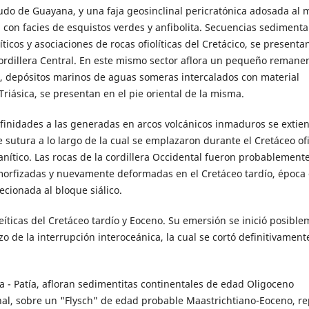
udo de Guayana, y una faja geosinclinal pericratónica adosada al 
con facies de esquistos verdes y anfibolita. Secuencias sedimenta
cos y asociaciones de rocas ofiolíticas del Cretácico, se presenta
cordillera Central. En este mismo sector aflora un pequeño remane
o, depósitos marinos de aguas someras intercalados con material
Triásica, se presentan en el pie oriental de la misma.
n afinidades a las generadas en arcos volcánicos inmaduros se extie
 sutura a lo largo de la cual se emplazaron durante el Cretáceo ofi
nítico. Las rocas de la cordillera Occidental fueron probablement
rfizadas y nuevamente deformadas en el Cretáceo tardío, época 
ecionada al bloque siálico.
eíticas del Cretáceo tardío y Eoceno. Su emersión se inició posibl
de la interrupción interoceánica, la cual se cortó definitivamente
a - Patía, afloran sedimentitas continentales de edad Oligoceno
al, sobre un "Flysch" de edad probable Maastrichtiano-Eoceno, r