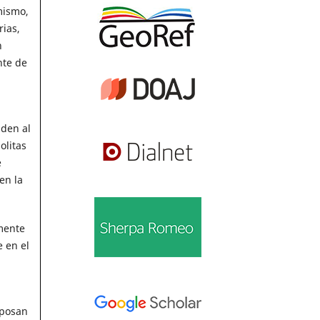
mismo,
rias,
n
nte de
nden al
olitas
e
en la
emente
 en el
eposan