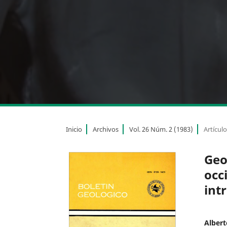
Inicio
Archivos
Vol. 26 Núm. 2 (1983)
Artícul
Geol
occ
int
Albert