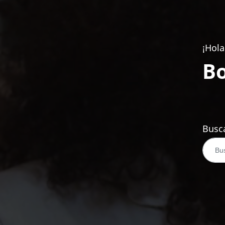
¡Hola
Bo
Busca