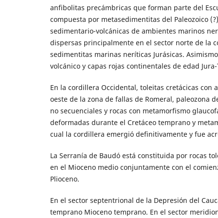
anfibolitas precámbricas que forman parte del Esc
compuesta por metasedimentitas del Paleozoico (?) 
sedimentario-volcánicas de ambientes marinos neríti
dispersas principalmente en el sector norte de la 
sedimentitas marinas neríticas Jurásicas. Asimism
volcánico y capas rojas continentales de edad Jura-
En la cordillera Occidental, toleitas cretácicas co
oeste de la zona de fallas de Romeral, paleozona de
no secuenciales y rocas con metamorfismo glaucofa
deformadas durante el Cretáceo temprano y metamo
cual la cordillera emergió definitivamente y fue acr
La Serranía de Baudó está constituida por rocas tol
en el Mioceno medio conjuntamente con el comienzo 
Plioceno.
En el sector septentrional de la Depresión del Cauc
temprano Mioceno temprano. En el sector meridion