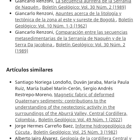
Giancarlo Renzoni,
La secuencia aurífera de la Serranía
de Naquén
,
Boletín Geológico: Vol. 30 Núm. 2 (1989)
Giancarlo Renzoni,
Apuntes acerca de la litología y
tectónica de la zona al este y sureste de Bogotá
,
Boletín
Geológico: Vol. 10 Núm. 1-3 (1962)
Giancarlo Renzoni,
Comparación entre las secuencias
metasedimentarias de la Serranía de Naquén y de la
Serra Da Jacobina
,
Boletín Geológico: Vol. 30 Núm. 2
(1989)
Artículos similares
Santiago Noriega Londoño, Duván Jaraba, María Paula
Ruiz, María Isabel Marín-Cerón, Sergio Andrés
Restrepo-Moreno,
Magnetic fabric of deformed
Quaternary sediments: contributions to the
understanding of the neotectonic activity in the
surroundings of the Aburrá Valley, Central Cordillera,
Colombia
,
Boletín Geológico: Vol. 49 Núm. 1 (2022)
Jorge Hermes Carreño Baez,
Informe hidrogeológico de
Cúcuta
,
Boletín Geológico: Vol. 25 Núm. 3 (1982)
Alberto Jairo Álvarez,
Geología de la cordillera Central y