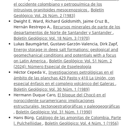
el occidente colombiano y petroquímica de los
intrusivos granitoides mesocenozoicos
,
Boletín
Geológico: Vol. 26 Núm. 2 (1983)
Dwight E. Ward, Richard Goldsmith, Jaime Cruz B.,
Hernán Restrepo A.,
Recursos minerales de parte de los
departamentos de Norte de Santander y Santander
,
Boletín Geológico: Vol. 18 Núm. 3 (1970)
Lukas Baumgärtel, Gustavo Garzón-Valencia, Dirk Zapf,
Energy storage in deep salt formations: geological and
geomechanical conditions and potentials with a focus
on Latin America
,
Boletín Geológico: Vol. 51 Núm. 2
(2024): Número Especial de Espeleología
Héctor Cepeda V.,
Investigaciones petrológicas en el
ámbito de las planchas 429 Pasto y 410 La Unión, con
especial énfasis en el complejo volcánico del Galeras
,
Boletín Geológico: Vol. 30 Núm. 1 (1989)
Hermann Duque Caro,
El bloque del Chocó en el
noroccidente suramericano: implicaciones
estructurales, tectonoestratigráficas y paleogeográficas
,
Boletín Geológico: Vol. 31 Núm. 1 (1990)
Hans Bürg,
Catálogo de las amonitas de Colombia. Parte
l. Pulchelliidae
,
Boletín Geológico: Vol. 4 Núm. 1 (1956)