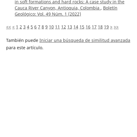
in soft formations and hard rocks: A case study in the
Cauca River Canyon, Antioquia, Colombia
,
Boletín
Geológico: Vol. 49 Núm. 1 (2022)
<<
<
1
2
3
4
5
6
7
8
9
10
11
12
13
14
15
16
17
18
19
>
>>
También puede
Iniciar una búsqueda de similitud avanzada
para este artículo.
Política editorial
Proceso de arbitraje
Equipo editorial
Guía para los autores