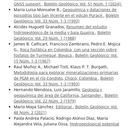
GNSS support
,
Boletín Geológico: Vol. 51 Núm. 1 (2024):
María Luisa Monsalve B.,
Geoquímica y dataciones de
episodios tipo San Vicente en el volcán Puracé
,
Boletín
Geológico: Vol. 33 Núm. 1-3 (1993)
Alcides Huguett Granados,
Resumen del estudio
hidrogeológico de la media y baja Guajira
,
Boletín
Geológico: Vol. 29 Núm. 1 (1988)
James B. Cathcart, Francisco Zambrano, Pedro E. Mojica
G.,
Roca fosfática en Colombia, con una sección sobre
fosfatos de Turmequé, Boyacá
,
Boletín Geológico: Vol.
15 Núm. 1-3 (1967)
Raul Muñoz A., Michael Tistl, Klaus P. T. Burgath,
Metodología para explorar mineralizaciones primarias
de PGM en el río Condoto, Chocó, Colombia
,
Boletín
Geológico: Vol. 33 Núm. 1-3 (1993)
Hernando Mendoza, Luis Jaramillo,
Geología y
geoquímica del área de California, Santander
,
Boletín
Geológico: Vol. 22 Núm. 2 (1979)
Mario Maya Sánchez,
Editorial
,
Boletín Geológico: Vol.
48 Núm. 2 (2021)
Paola Andrea Palacio, Rodrigo Alonso Díaz, María
Alejandra Vela, Juliana Ossa,
Hydrogeological potential