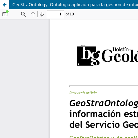
GeoStraOntology: Ontología aplicada para la gestión de inf